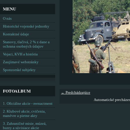
MENU
O nás
Historické vojenské jednotky
Kontaktné údaje
Stanovy, tlačivá, 2 % z dane a
ochrana osobných údajov
Vojaci, KVH a história
Zaujímavé webstránky
Sponzorské subjekty
FOTOALBUM
← Predchádzajúce
Automatické precháze
1. Oficiálne akcie - reenactment
2. Klubové akcie, cvičenia,
manévre a pietne akty
3. Zahraničné misie, múzeá,
burzy a súvisiace akcie