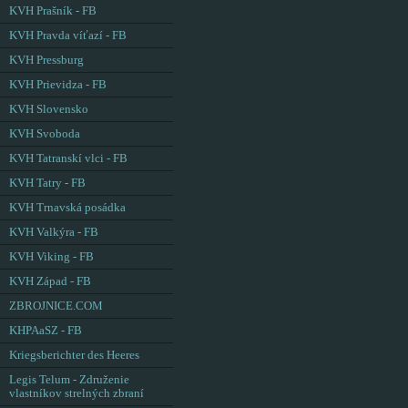
KVH Prašník - FB
KVH Pravda víťazí - FB
KVH Pressburg
KVH Prievidza - FB
KVH Slovensko
KVH Svoboda
KVH Tatranskí vlci - FB
KVH Tatry - FB
KVH Trnavská posádka
KVH Valkýra - FB
KVH Viking - FB
KVH Západ - FB
ZBROJNICE.COM
KHPAaSZ - FB
Kriegsberichter des Heeres
Legis Telum - Združenie
vlastníkov strelných zbraní