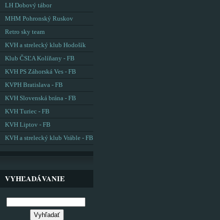
LH Dobový tábor
MHM Pohronský Ruskov
Retro sky team
KVH a strelecký klub Hodošík
Klub ČSĽA Kolíňany - FB
KVH PS Záhorská Ves - FB
KVPH Bratislava - FB
KVH Slovenská brána - FB
KVH Turiec - FB
KVH Liptov - FB
KVH a strelecký klub Vráble - FB
VYHĽADÁVANIE