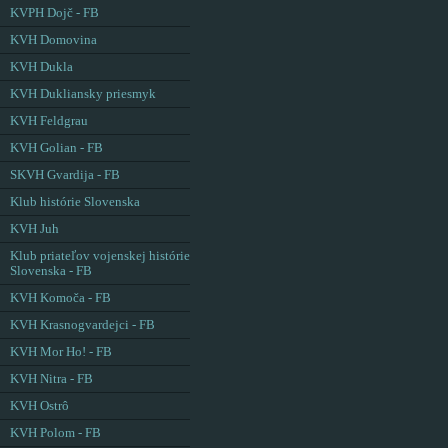
KVPH Dojč - FB
KVH Domovina
KVH Dukla
KVH Dukliansky priesmyk
KVH Feldgrau
KVH Golian - FB
SKVH Gvardija - FB
Klub histórie Slovenska
KVH Juh
Klub priateľov vojenskej histórie
Slovenska - FB
KVH Komoča - FB
KVH Krasnogvardejci - FB
KVH Mor Ho! - FB
KVH Nitra - FB
KVH Ostrô
KVH Polom - FB