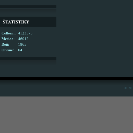
ŠTATISTIKY
Celkom:
4123575
Mesiac:
46012
Deň:
1865
Online:
64
© 20