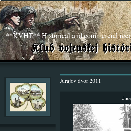
**KVHT** Historical and commercial ree
Jurajov dvor 2011
Jura