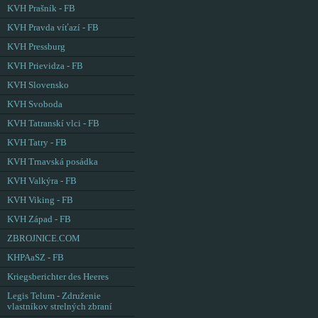
KVH Prašník - FB
KVH Pravda víťazí - FB
KVH Pressburg
KVH Prievidza - FB
KVH Slovensko
KVH Svoboda
KVH Tatranskí vlci - FB
KVH Tatry - FB
KVH Trnavská posádka
KVH Valkýra - FB
KVH Viking - FB
KVH Západ - FB
ZBROJNICE.COM
KHPAaSZ - FB
Kriegsberichter des Heeres
Legis Telum - Združenie
vlastníkov strelných zbraní