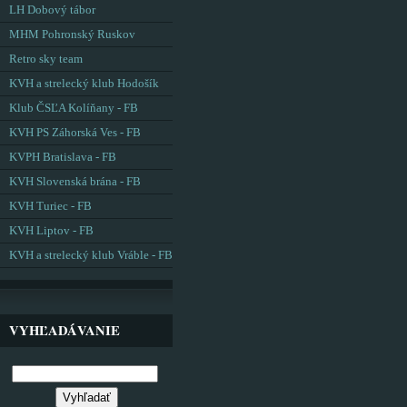
LH Dobový tábor
MHM Pohronský Ruskov
Retro sky team
KVH a strelecký klub Hodošík
Klub ČSĽA Kolíňany - FB
KVH PS Záhorská Ves - FB
KVPH Bratislava - FB
KVH Slovenská brána - FB
KVH Turiec - FB
KVH Liptov - FB
KVH a strelecký klub Vráble - FB
VYHĽADÁVANIE