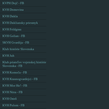
KVPH Dojč - FB
KVH Domovina
KVH Dukla
KVH Dukliansky priesmyk
KVH Feldgrau
KVH Golian - FB
SKVH Gvardija - FB
Klub histórie Slovenska
KVH Juh
Klub priateľov vojenskej histórie
Slovenska - FB
KVH Komoča - FB
KVH Krasnogvardejci - FB
KVH Mor Ho! - FB
KVH Nitra - FB
KVH Ostrô
KVH Polom - FB