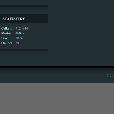
ŠTATISTIKY
Celkom:
4124844
Mesiac:
46029
Deň:
2074
Online:
59
© 20