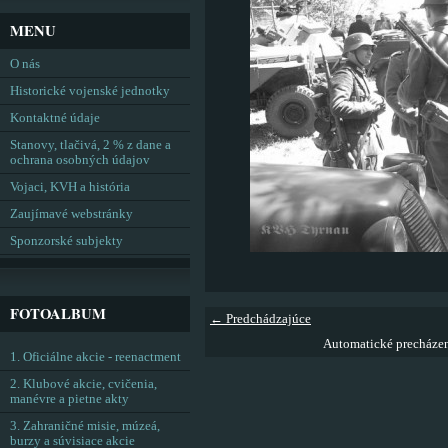
MENU
O nás
Historické vojenské jednotky
Kontaktné údaje
Stanovy, tlačivá, 2 % z dane a
ochrana osobných údajov
Vojaci, KVH a história
Zaujímavé webstránky
Sponzorské subjekty
FOTOALBUM
← Predchádzajúce
Automatické precháze
1. Oficiálne akcie - reenactment
2. Klubové akcie, cvičenia,
manévre a pietne akty
3. Zahraničné misie, múzeá,
burzy a súvisiace akcie