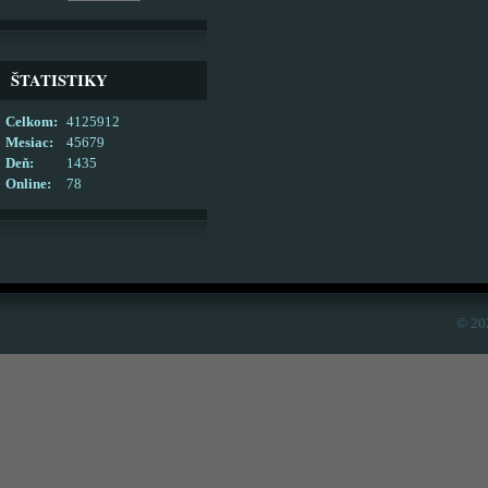
ŠTATISTIKY
Celkom:
4125912
Mesiac:
45679
Deň:
1435
Online:
78
© 20