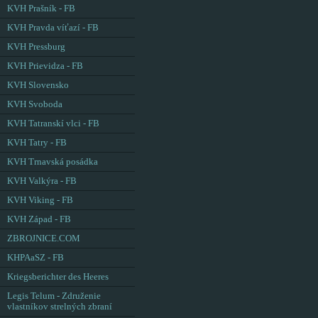
KVH Prašník - FB
KVH Pravda víťazí - FB
KVH Pressburg
KVH Prievidza - FB
KVH Slovensko
KVH Svoboda
KVH Tatranskí vlci - FB
KVH Tatry - FB
KVH Trnavská posádka
KVH Valkýra - FB
KVH Viking - FB
KVH Západ - FB
ZBROJNICE.COM
KHPAaSZ - FB
Kriegsberichter des Heeres
Legis Telum - Združenie
vlastníkov strelných zbraní