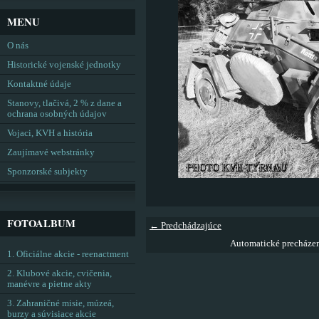
MENU
O nás
Historické vojenské jednotky
Kontaktné údaje
Stanovy, tlačivá, 2 % z dane a
ochrana osobných údajov
Vojaci, KVH a história
Zaujímavé webstránky
Sponzorské subjekty
FOTOALBUM
← Predchádzajúce
Automatické precháze
1. Oficiálne akcie - reenactment
2. Klubové akcie, cvičenia,
manévre a pietne akty
3. Zahraničné misie, múzeá,
burzy a súvisiace akcie