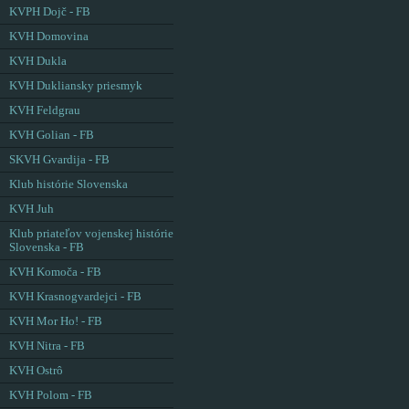
KVPH Dojč - FB
KVH Domovina
KVH Dukla
KVH Dukliansky priesmyk
KVH Feldgrau
KVH Golian - FB
SKVH Gvardija - FB
Klub histórie Slovenska
KVH Juh
Klub priateľov vojenskej histórie
Slovenska - FB
KVH Komoča - FB
KVH Krasnogvardejci - FB
KVH Mor Ho! - FB
KVH Nitra - FB
KVH Ostrô
KVH Polom - FB