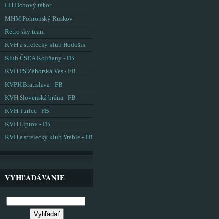
LH Dobový tábor
MHM Pohronský Ruskov
Retro sky team
KVH a strelecký klub Hodošík
Klub ČSĽA Kolíňany - FB
KVH PS Záhorská Ves - FB
KVPH Bratislava - FB
KVH Slovenská brána - FB
KVH Turiec - FB
KVH Liptov - FB
KVH a strelecký klub Vráble - FB
VYHĽADÁVANIE