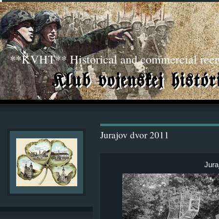
**KVHT** Historical and commercial ree
Jurajov dvor 2011
Jura