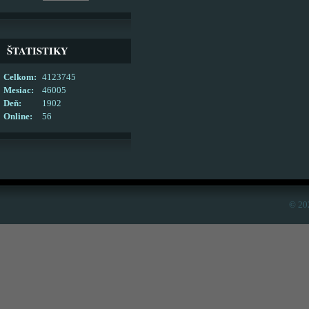
ŠTATISTIKY
Celkom:
4123745
Mesiac:
46005
Deň:
1902
Online:
56
© 20