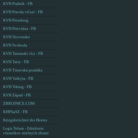
KVH Prašník - FB
KVH Pravda víťazí - FB
KVH Pressburg
KVH Prievidza - FB
KVH Slovensko
KVH Svoboda
KVH Tatranskí vlci - FB
KVH Tatry - FB
KVH Trnavská posádka
KVH Valkýra - FB
KVH Viking - FB
KVH Západ - FB
ZBROJNICE.COM
KHPAaSZ - FB
Kriegsberichter des Heeres
Legis Telum - Združenie
vlastníkov strelných zbraní