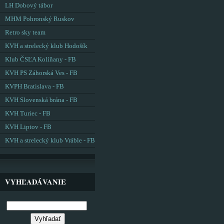
LH Dobový tábor
MHM Pohronský Ruskov
Retro sky team
KVH a strelecký klub Hodošík
Klub ČSĽA Kolíňany - FB
KVH PS Záhorská Ves - FB
KVPH Bratislava - FB
KVH Slovenská brána - FB
KVH Turiec - FB
KVH Liptov - FB
KVH a strelecký klub Vráble - FB
VYHĽADÁVANIE