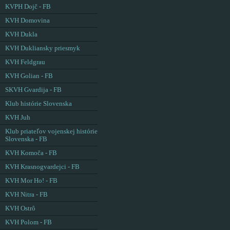
KVPH Dojč - FB
KVH Domovina
KVH Dukla
KVH Dukliansky priesmyk
KVH Feldgrau
KVH Golian - FB
SKVH Gvardija - FB
Klub histórie Slovenska
KVH Juh
Klub priateľov vojenskej histórie
Slovenska - FB
KVH Komoča - FB
KVH Krasnogvardejci - FB
KVH Mor Ho! - FB
KVH Nitra - FB
KVH Ostrô
KVH Polom - FB