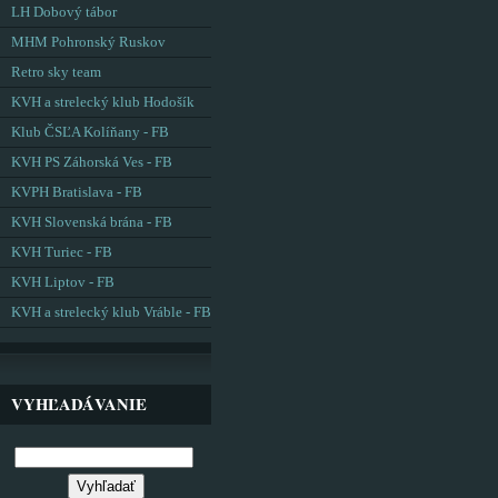
LH Dobový tábor
MHM Pohronský Ruskov
Retro sky team
KVH a strelecký klub Hodošík
Klub ČSĽA Kolíňany - FB
KVH PS Záhorská Ves - FB
KVPH Bratislava - FB
KVH Slovenská brána - FB
KVH Turiec - FB
KVH Liptov - FB
KVH a strelecký klub Vráble - FB
VYHĽADÁVANIE