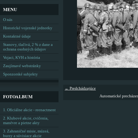
MENU
O nás
Historické vojenské jednotky
Kontaktné údaje
Stanovy, tlačivá, 2 % z dane a
ochrana osobných údajov
Vojaci, KVH a história
Zaujímavé webstránky
Sponzorské subjekty
← Predchádzajúce
FOTOALBUM
Automatické precháze
1. Oficiálne akcie - reenactment
2. Klubové akcie, cvičenia,
manévre a pietne akty
3. Zahraničné misie, múzeá,
burzy a súvisiace akcie