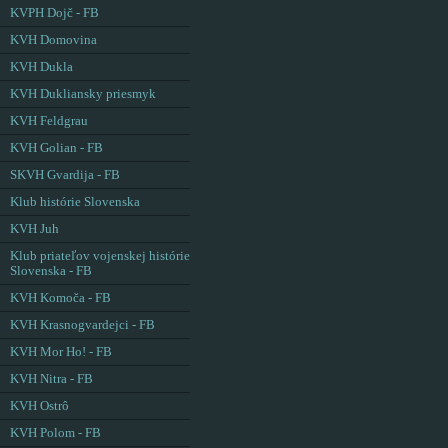
KVPH Dojč - FB
KVH Domovina
KVH Dukla
KVH Dukliansky priesmyk
KVH Feldgrau
KVH Golian - FB
SKVH Gvardija - FB
Klub histórie Slovenska
KVH Juh
Klub priateľov vojenskej histórie
Slovenska - FB
KVH Komoča - FB
KVH Krasnogvardejci - FB
KVH Mor Ho! - FB
KVH Nitra - FB
KVH Ostrô
KVH Polom - FB