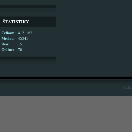
ŠTATISTIKY
Celkom:
4121163
Mesiac:
45341
Deň:
1511
Online:
70
© 20