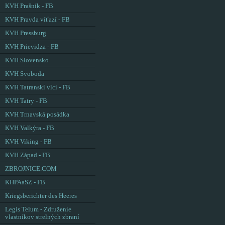
KVH Prašník - FB
KVH Pravda víťazí - FB
KVH Pressburg
KVH Prievidza - FB
KVH Slovensko
KVH Svoboda
KVH Tatranskí vlci - FB
KVH Tatry - FB
KVH Trnavská posádka
KVH Valkýra - FB
KVH Viking - FB
KVH Západ - FB
ZBROJNICE.COM
KHPAaSZ - FB
Kriegsberichter des Heeres
Legis Telum - Združenie
vlastníkov strelných zbraní