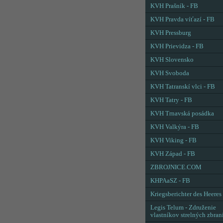
KVH Prašník - FB
KVH Pravda víťazí - FB
KVH Pressburg
KVH Prievidza - FB
KVH Slovensko
KVH Svoboda
KVH Tatranskí vlci - FB
KVH Tatry - FB
KVH Trnavská posádka
KVH Valkýra - FB
KVH Viking - FB
KVH Západ - FB
ZBROJNICE.COM
KHPAaSZ - FB
Kriegsberichter des Heeres
Legis Telum - Združenie
vlastníkov strelných zbran