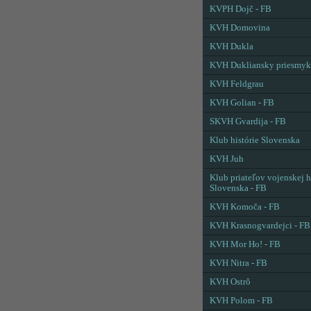
KVPH Dojč - FB
KVH Domovina
KVH Dukla
KVH Dukliansky priesmyk
KVH Feldgrau
KVH Golian - FB
SKVH Gvardija - FB
Klub histórie Slovenska
KVH Juh
Klub priateľov vojenskej h
Slovenska - FB
KVH Komoča - FB
KVH Krasnogvardejci - FB
KVH Mor Ho! - FB
KVH Nitra - FB
KVH Ostrô
KVH Polom - FB