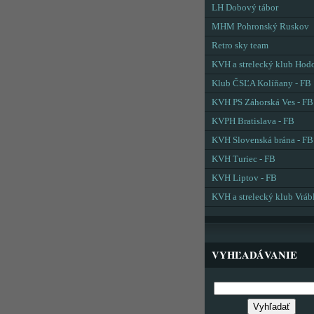
LH Dobový tábor
MHM Pohronský Ruskov
Retro sky team
KVH a strelecký klub Hod
Klub ČSĽA Kolíňany - FB
KVH PS Záhorská Ves - FB
KVPH Bratislava - FB
KVH Slovenská brána - FB
KVH Turiec - FB
KVH Liptov - FB
KVH a strelecký klub Vráb
VYHĽADÁVANIE