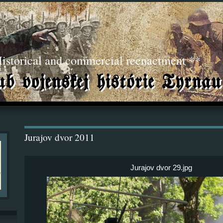
torical and commercial reenactment **
Jurajov dvor 2011
Jurajov dvor 29.jpg