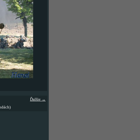
Ďalšie →
ndách)