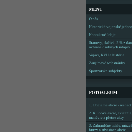
MENU
O nás
Historické vojenské jedno
Kontaktné údaje
Stanovy, tlačivá, 2 % z dan
ochrana osobných údajov
Vojaci, KVH a história
Zaujímavé webstránky
Sponzorské subjekty
FOTOALBUM
1. Oficiálne akcie - reenac
2. Klubové akcie, cvičenia
manévre a pietne akty
3. Zahraničné misie, múzeá
burzy a súvisiace akcie