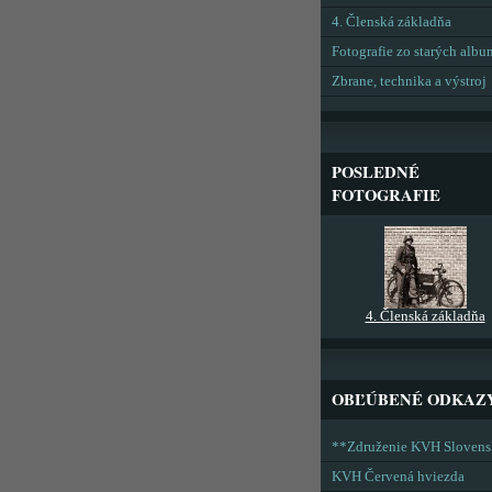
4. Členská základňa
Fotografie zo starých alb
Zbrane, technika a výstroj
POSLEDNÉ
FOTOGRAFIE
4. Členská základňa
OBĽÚBENÉ ODKAZ
**Združenie KVH Sloven
KVH Červená hviezda