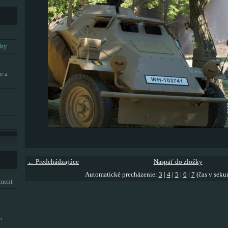
tky
e a
← Predchádzajúce
Naspäť do zložky
Automatické precházenie:
3
|
4
|
5
|
6
|
7
(čas v seku
tment
,
,