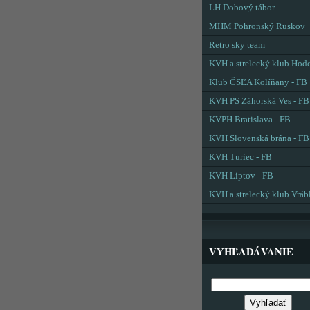
LH Dobový tábor
MHM Pohronský Ruskov
Retro sky team
KVH a strelecký klub Hod
Klub ČSĽA Kolíňany - FB
KVH PS Záhorská Ves - FB
KVPH Bratislava - FB
KVH Slovenská brána - FB
KVH Turiec - FB
KVH Liptov - FB
KVH a strelecký klub Vráb
VYHĽADÁVANIE