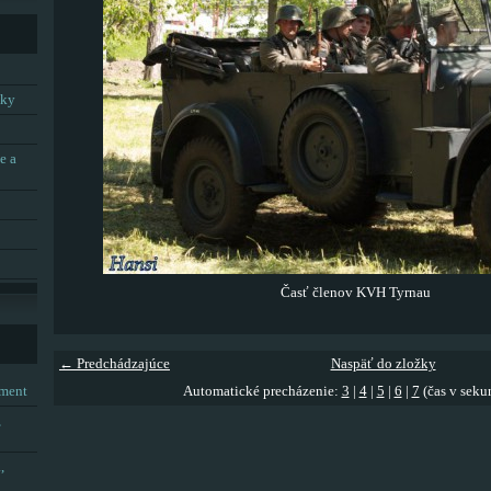
tky
e a
Časť členov KVH Tyrnau
← Predchádzajúce
Naspäť do zložky
tment
Automatické precházenie:
3
|
4
|
5
|
6
|
7
(čas v seku
,
,