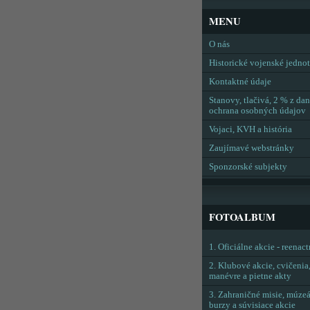
MENU
O nás
Historické vojenské jedno
Kontaktné údaje
Stanovy, tlačivá, 2 % z dan
ochrana osobných údajov
Vojaci, KVH a história
Zaujímavé webstránky
Sponzorské subjekty
FOTOALBUM
1. Oficiálne akcie - reenac
2. Klubové akcie, cvičenia
manévre a pietne akty
3. Zahraničné misie, múzeá
burzy a súvisiace akcie