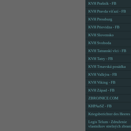
KVH Prašník - FB
KVH Pravda víťazí - FB
KVH Pressburg
KVH Prievidza - FB
KVH Slovensko
KVH Svoboda
KVH Tatranskí vlci - FB
KVH Tatry - FB
KVH Trnavská posádka
KVH Valkýra - FB
KVH Viking - FB
KVH Západ - FB
ZBROJNICE.COM
KHPAaSZ - FB
Kriegsberichter des Heeres
Legis Telum - Združenie
vlastníkov strelných zbran