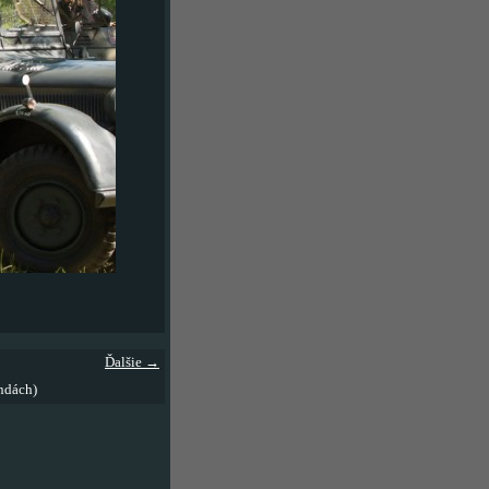
Ďalšie →
ndách)