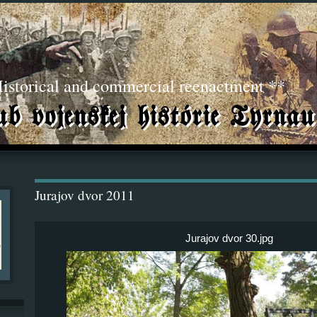
torical and commercial reenactment **
Jurajov dvor 2011
Jurajov dvor 30.jpg