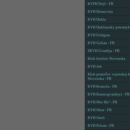
KVPH Dojč - FB
KVH Domovina
KVH Dukla
KVH Dukliansky priesmyk
KVH Feldgrau
KVH Golian - FB
SKVH Gvardija - FB
Klub histórie Slovenska
KVH Juh
Klub priateľov vojenskej h
Slovenska - FB
KVH Komoča - FB
KVH Krasnogvardejci - FB
KVH Mor Ho! - FB
KVH Nitra - FB
KVH Ostrô
KVH Polom - FB