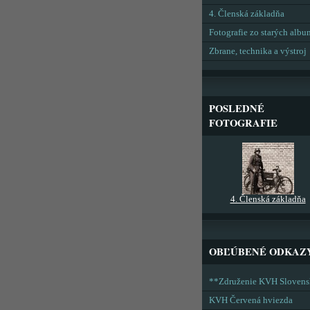
4. Členská základňa
Fotografie zo starých alb
Zbrane, technika a výstroj
POSLEDNÉ
FOTOGRAFIE
4. Členská základňa
OBĽÚBENÉ ODKAZ
**Združenie KVH Sloven
KVH Červená hviezda