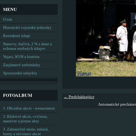
MENU
O nás
Historické vojenské jednotky
Kontaktné údaje
Stanovy, tlačivá, 2 % z dane a
ochrana osobných údajov
Vojaci, KVH a história
Zaujímavé webstránky
Sponzorské subjekty
FOTOALBUM
← Predchádzajúce
Automatické precháze
1. Oficiálne akcie - reenactment
2. Klubové akcie, cvičenia,
manévre a pietne akty
3. Zahraničné misie, múzeá,
burzy a súvisiace akcie