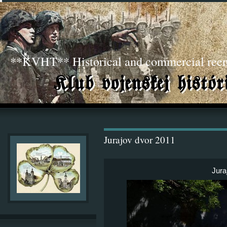
**KVHT** Historical and commercial ree
Jurajov dvor 2011
Jura