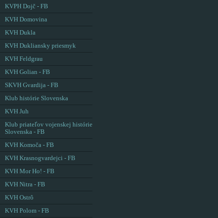
KVPH Dojč - FB
KVH Domovina
KVH Dukla
KVH Dukliansky priesmyk
KVH Feldgrau
KVH Golian - FB
SKVH Gvardija - FB
Klub histórie Slovenska
KVH Juh
Klub priateľov vojenskej histórie
Slovenska - FB
KVH Komoča - FB
KVH Krasnogvardejci - FB
KVH Mor Ho! - FB
KVH Nitra - FB
KVH Ostrô
KVH Polom - FB