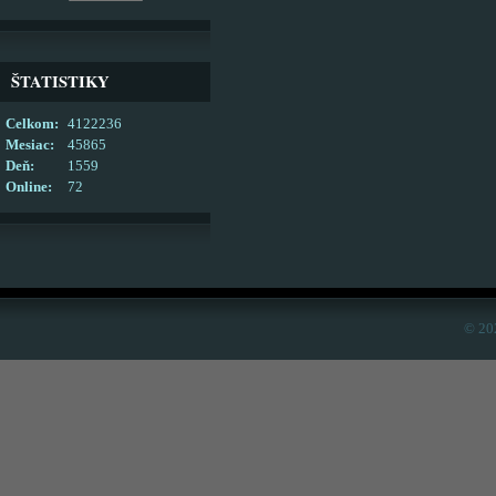
ŠTATISTIKY
Celkom:
4122236
Mesiac:
45865
Deň:
1559
Online:
72
© 20