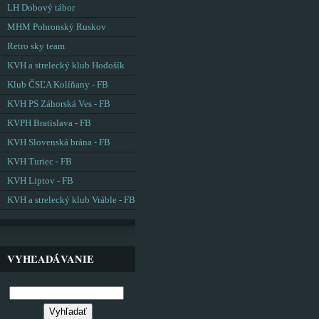
LH Dobový tábor
MHM Pohronský Ruskov
Retro sky team
KVH a strelecký klub Hodošík
Klub ČSĽA Kolíňany - FB
KVH PS Záhorská Ves - FB
KVPH Bratislava - FB
KVH Slovenská brána - FB
KVH Turiec - FB
KVH Liptov - FB
KVH a strelecký klub Vráble - FB
VYHĽADÁVANIE