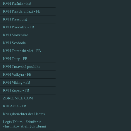
KVH Prašník - FB
KVH Pravda víťazí - FB
KVH Pressburg
KVH Prievidza - FB
KVH Slovensko
KVH Svoboda
KVH Tatranskí vlci - FB
KVH Tatry - FB
KVH Trnavská posádka
KVH Valkýra - FB
KVH Viking - FB
KVH Západ - FB
ZBROJNICE.COM
KHPAaSZ - FB
Kriegsberichter des Heeres
Legis Telum - Združenie
vlastníkov strelných zbraní