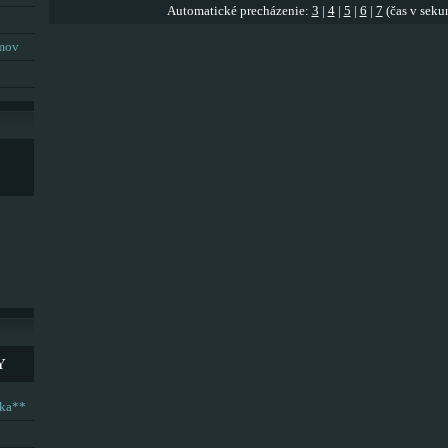
Automatické precházenie:
3
|
4
|
5
|
6
|
7
(čas v seku
umov
Y
ska**