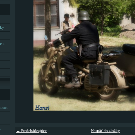
tky
e a
tment
,
,
← Predchádzajúce
Naspäť do zložky