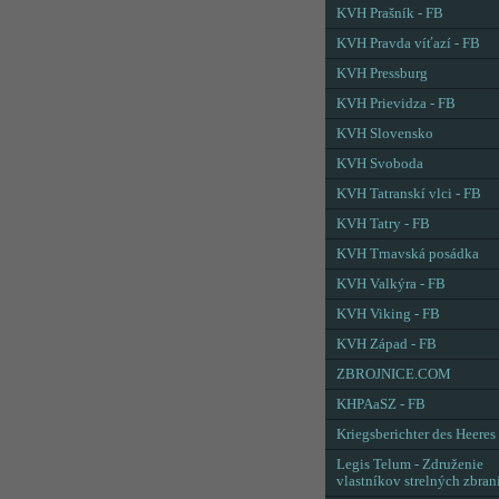
KVH Prašník - FB
KVH Pravda víťazí - FB
KVH Pressburg
KVH Prievidza - FB
KVH Slovensko
KVH Svoboda
KVH Tatranskí vlci - FB
KVH Tatry - FB
KVH Trnavská posádka
KVH Valkýra - FB
KVH Viking - FB
KVH Západ - FB
ZBROJNICE.COM
KHPAaSZ - FB
Kriegsberichter des Heeres
Legis Telum - Združenie
vlastníkov strelných zbran