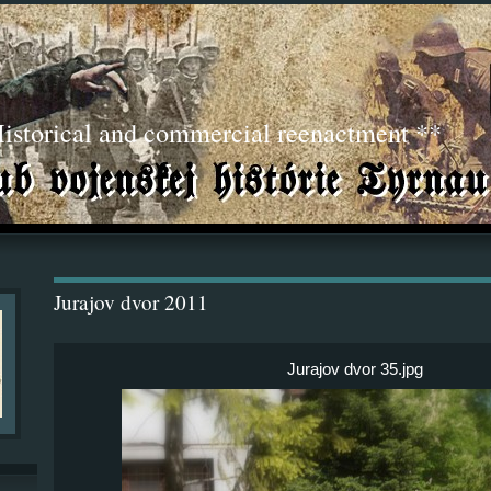
torical and commercial reenactment **
Jurajov dvor 2011
Jurajov dvor 35.jpg