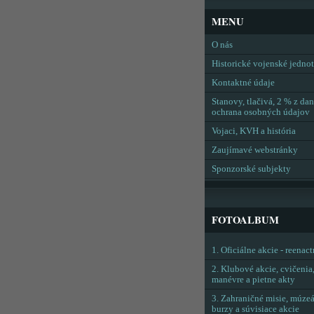
MENU
O nás
Historické vojenské jedno
Kontaktné údaje
Stanovy, tlačivá, 2 % z dan
ochrana osobných údajov
Vojaci, KVH a história
Zaujímavé webstránky
Sponzorské subjekty
FOTOALBUM
1. Oficiálne akcie - reenac
2. Klubové akcie, cvičenia
manévre a pietne akty
3. Zahraničné misie, múzeá
burzy a súvisiace akcie