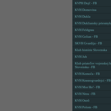
KVPH Dojč - FB
KVH Domovina
KVH Dukla
KVH Dukliansky priesmyk
KVH Feldgrau
KVH Golian - FB
SKVH Gvardija - FB
Klub histórie Slovenska
KVH Juh
Klub priateľov vojenskej h
Slovenska - FB
KVH Komoča - FB
KVH Krasnogvardejci - FB
KVH Mor Ho! - FB
KVH Nitra - FB
KVH Ostrô
KVH Polom - FB