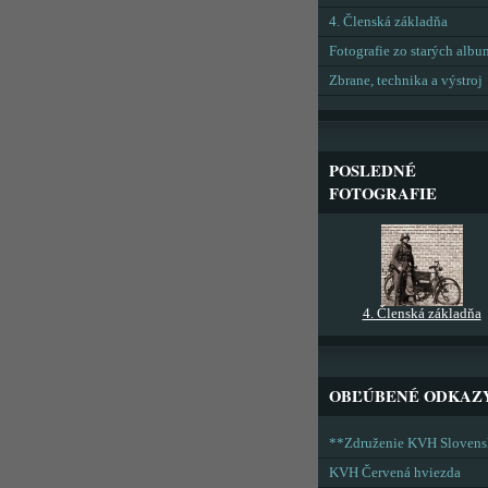
4. Členská základňa
Fotografie zo starých alb
Zbrane, technika a výstroj
POSLEDNÉ
FOTOGRAFIE
4. Členská základňa
OBĽÚBENÉ ODKAZ
**Združenie KVH Sloven
KVH Červená hviezda