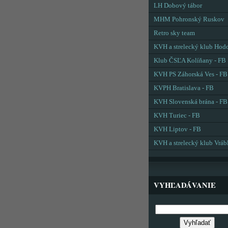
LH Dobový tábor
MHM Pohronský Ruskov
Retro sky team
KVH a strelecký klub Hod
Klub ČSĽA Kolíňany - FB
KVH PS Záhorská Ves - FB
KVPH Bratislava - FB
KVH Slovenská brána - FB
KVH Turiec - FB
KVH Liptov - FB
KVH a strelecký klub Vráb
VYHĽADÁVANIE