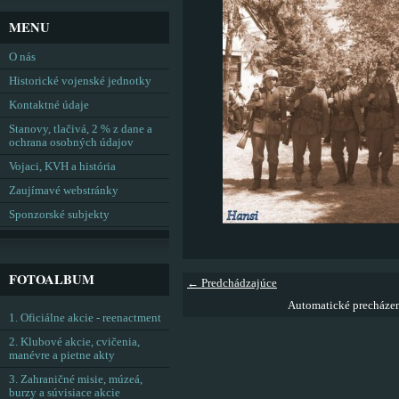
MENU
O nás
Historické vojenské jednotky
Kontaktné údaje
Stanovy, tlačivá, 2 % z dane a
ochrana osobných údajov
Vojaci, KVH a história
Zaujímavé webstránky
Sponzorské subjekty
FOTOALBUM
← Predchádzajúce
Automatické precháze
1. Oficiálne akcie - reenactment
2. Klubové akcie, cvičenia,
manévre a pietne akty
3. Zahraničné misie, múzeá,
burzy a súvisiace akcie