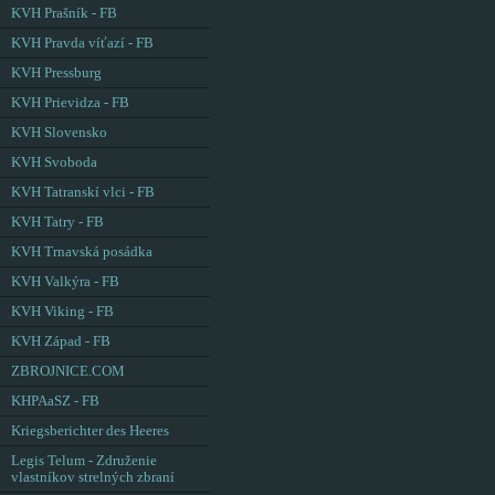
KVH Prašník - FB
KVH Pravda víťazí - FB
KVH Pressburg
KVH Prievidza - FB
KVH Slovensko
KVH Svoboda
KVH Tatranskí vlci - FB
KVH Tatry - FB
KVH Trnavská posádka
KVH Valkýra - FB
KVH Viking - FB
KVH Západ - FB
ZBROJNICE.COM
KHPAaSZ - FB
Kriegsberichter des Heeres
Legis Telum - Združenie
vlastníkov strelných zbraní