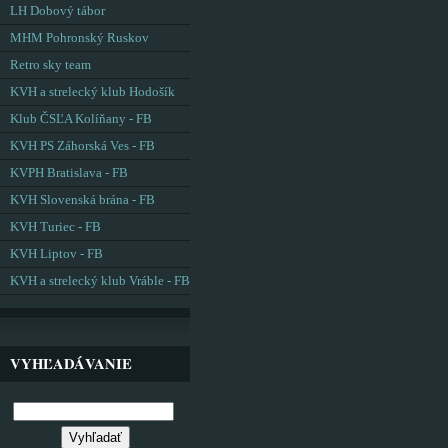
LH Dobový tábor
MHM Pohronský Ruskov
Retro sky team
KVH a strelecký klub Hodošík
Klub ČSĽA Kolíňany - FB
KVH PS Záhorská Ves - FB
KVPH Bratislava - FB
KVH Slovenská brána - FB
KVH Turiec - FB
KVH Liptov - FB
KVH a strelecký klub Vráble - FB
VYHĽADÁVANIE