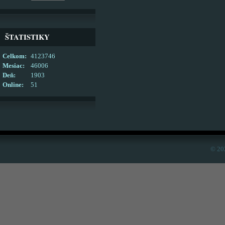
ŠTATISTIKY
Celkom:
4123746
Mesiac:
46006
Deň:
1903
Online:
51
© 20