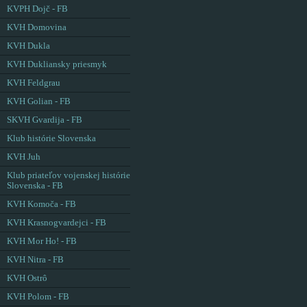
KVPH Dojč - FB
KVH Domovina
KVH Dukla
KVH Dukliansky priesmyk
KVH Feldgrau
KVH Golian - FB
SKVH Gvardija - FB
Klub histórie Slovenska
KVH Juh
Klub priateľov vojenskej histórie
Slovenska - FB
KVH Komoča - FB
KVH Krasnogvardejci - FB
KVH Mor Ho! - FB
KVH Nitra - FB
KVH Ostrô
KVH Polom - FB