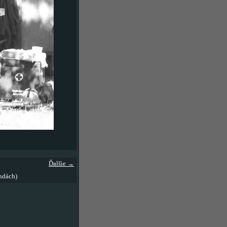
Ďalšie →
ndách)