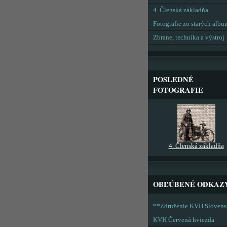
4. Členská základňa
Fotografie zo starých alb
Zbrane, technika a výstroj
POSLEDNÉ
FOTOGRAFIE
4. Členská základňa
OBĽÚBENÉ ODKAZ
**Združenie KVH Sloven
KVH Červená hviezda