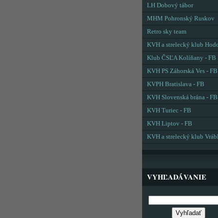
LH Dobový tábor
MHM Pohronský Ruskov
Retro sky team
KVH a strelecký klub Hod
Klub ČSĽA Kolíňany - FB
KVH PS Záhorská Ves - FB
KVPH Bratislava - FB
KVH Slovenská brána - FB
KVH Turiec - FB
KVH Liptov - FB
KVH a strelecký klub Vráb
VYHĽADÁVANIE