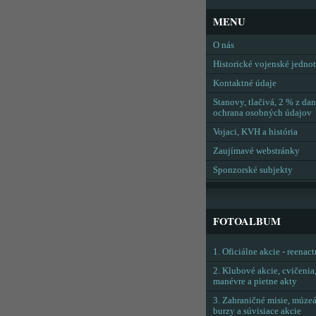
MENU
O nás
Historické vojenské jedno
Kontaktné údaje
Stanovy, tlačivá, 2 % z dan
ochrana osobných údajov
Vojaci, KVH a história
Zaujímavé webstránky
Sponzorské subjekty
FOTOALBUM
1. Oficiálne akcie - reenac
2. Klubové akcie, cvičenia
manévre a pietne akty
3. Zahraničné misie, múzeá
burzy a súvisiace akcie