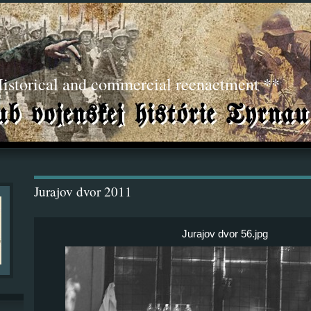
torical and commercial reenactment **
Jurajov dvor 2011
Jurajov dvor 56.jpg