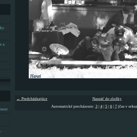
tky
e a
← Predchádzajúce
Naspäť do zložky
Automatické precházenie:
3
|
4
|
5
|
6
|
7
(čas v seku
tment
,
,