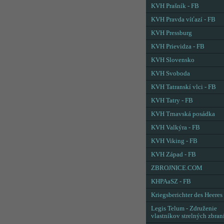
KVH Prašník - FB
KVH Pravda víťazí - FB
KVH Pressburg
KVH Prievidza - FB
KVH Slovensko
KVH Svoboda
KVH Tatranskí vlci - FB
KVH Tatry - FB
KVH Trnavská posádka
KVH Valkýra - FB
KVH Viking - FB
KVH Západ - FB
ZBROJNICE.COM
KHPAaSZ - FB
Kriegsberichter des Heeres
Legis Telum - Združenie
vlastníkov strelných zbran