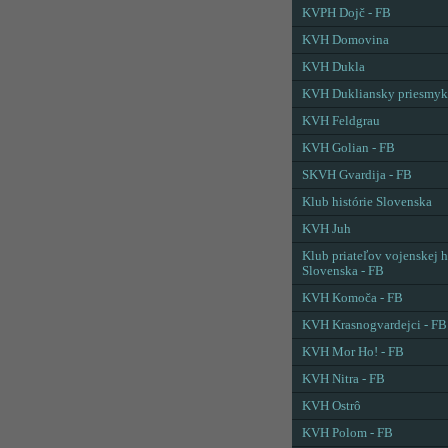
KVPH Dojč - FB
KVH Domovina
KVH Dukla
KVH Dukliansky priesmyk
KVH Feldgrau
KVH Golian - FB
SKVH Gvardija - FB
Klub histórie Slovenska
KVH Juh
Klub priateľov vojenskej h
Slovenska - FB
KVH Komoča - FB
KVH Krasnogvardejci - FB
KVH Mor Ho! - FB
KVH Nitra - FB
KVH Ostrô
KVH Polom - FB