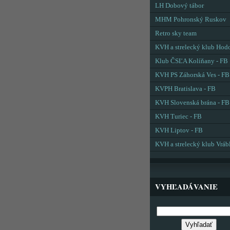
LH Dobový tábor
MHM Pohronský Ruskov
Retro sky team
KVH a strelecký klub Hod
Klub ČSĽA Kolíňany - FB
KVH PS Záhorská Ves - FB
KVPH Bratislava - FB
KVH Slovenská brána - FB
KVH Turiec - FB
KVH Liptov - FB
KVH a strelecký klub Vráb
VYHĽADÁVANIE