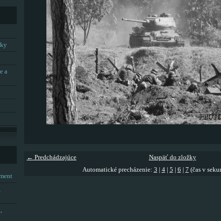
tky
e a
← Predchádzajúce
Naspäť do zložky
Automatické precházenie:
3
|
4
|
5
|
6
|
7
(čas v seku
tment
,
,