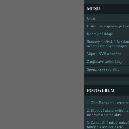
MENU
O nás
Historické vojenské jedno
Kontaktné údaje
Stanovy, tlačivá, 2 % z dan
ochrana osobných údajov
Vojaci, KVH a história
Zaujímavé webstránky
Sponzorské subjekty
FOTOALBUM
1. Oficiálne akcie - reenac
2. Klubové akcie, cvičenia
manévre a pietne akty
3. Zahraničné misie, múzeá
burzy a súvisiace akcie