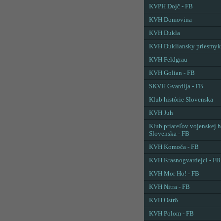
KVPH Dojč - FB
KVH Domovina
KVH Dukla
KVH Dukliansky priesmyk
KVH Feldgrau
KVH Golian - FB
SKVH Gvardija - FB
Klub histórie Slovenska
KVH Juh
Klub priateľov vojenskej h
Slovenska - FB
KVH Komoča - FB
KVH Krasnogvardejci - FB
KVH Mor Ho! - FB
KVH Nitra - FB
KVH Ostrô
KVH Polom - FB