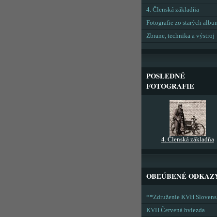
4. Členská základňa
Fotografie zo starých alb
Zbrane, technika a výstroj
POSLEDNÉ
FOTOGRAFIE
4. Členská základňa
OBĽÚBENÉ ODKAZ
**Združenie KVH Sloven
KVH Červená hviezda