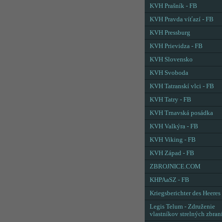
KVH Prašník - FB
KVH Pravda víťazí - FB
KVH Pressburg
KVH Prievidza - FB
KVH Slovensko
KVH Svoboda
KVH Tatranskí vlci - FB
KVH Tatry - FB
KVH Trnavská posádka
KVH Valkýra - FB
KVH Viking - FB
KVH Západ - FB
ZBROJNICE.COM
KHPAaSZ - FB
Kriegsberichter des Heeres
Legis Telum - Združenie
vlastníkov strelných zbran