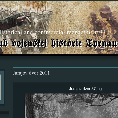
torical and commercial reenactment **
Jurajov dvor 2011
Jurajov dvor 57.jpg