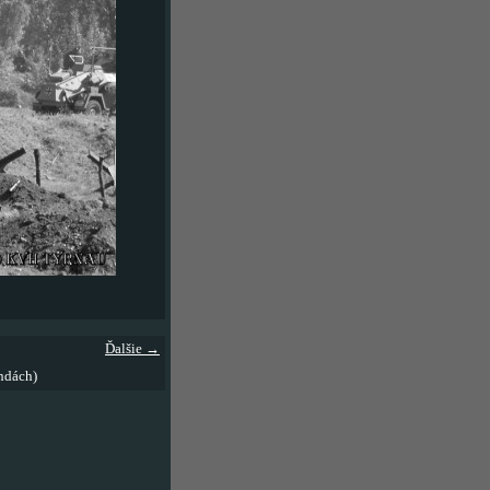
Ďalšie →
ndách)