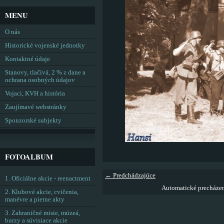
MENU
O nás
Historické vojenské jednotky
Kontaktné údaje
Stanovy, tlačivá, 2 % z dane a
ochrana osobných údajov
Vojaci, KVH a história
Zaujímavé webstránky
Sponzorské subjekty
FOTOALBUM
← Predchádzajúce
1. Oficiálne akcie - reenactment
Automatické precháze
2. Klubové akcie, cvičenia,
manévre a pietne akty
3. Zahraničné misie, múzeá,
burzy a súvisiace akcie