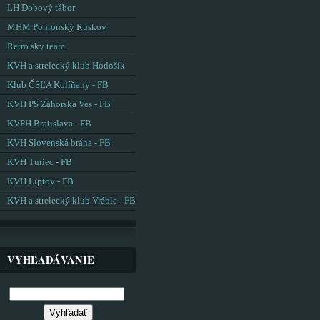
LH Dobový tábor
MHM Pohronský Ruskov
Retro sky team
KVH a strelecký klub Hodošík
Klub ČSĽA Kolíňany - FB
KVH PS Záhorská Ves - FB
KVPH Bratislava - FB
KVH Slovenská brána - FB
KVH Turiec - FB
KVH Liptov - FB
KVH a strelecký klub Vráble - FB
VYHĽADÁVANIE