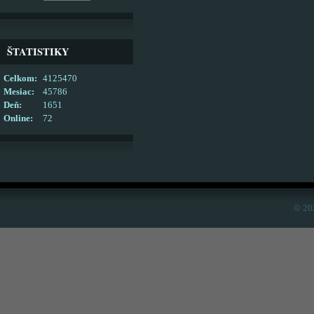
ŠTATISTIKY
Celkom:
4125470
Mesiac:
45786
Deň:
1651
Online:
72
© 20