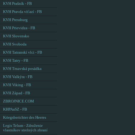
KVH Prašník - FB
KVH Pravda víťazí - FB
KVH Pressburg
KVH Prievidza - FB
KVH Slovensko
KVH Svoboda
KVH Tatranskí vlci - FB
KVH Tatry - FB
KVH Trnavská posádka
KVH Valkýra - FB
KVH Viking - FB
KVH Západ - FB
ZBROJNICE.COM
KHPAaSZ - FB
Kriegsberichter des Heeres
Legis Telum - Združenie
vlastníkov strelných zbraní