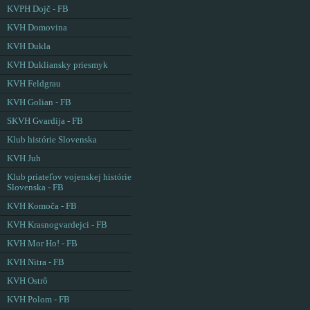
KVPH Dojč - FB
KVH Domovina
KVH Dukla
KVH Dukliansky priesmyk
KVH Feldgrau
KVH Golian - FB
SKVH Gvardija - FB
Klub histórie Slovenska
KVH Juh
Klub priateľov vojenskej histórie
Slovenska - FB
KVH Komoča - FB
KVH Krasnogvardejci - FB
KVH Mor Ho! - FB
KVH Nitra - FB
KVH Ostrô
KVH Polom - FB