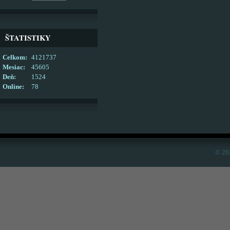
ŠTATISTIKY
Celkom:
4121737
Mesiac:
45605
Deň:
1524
Online:
78
© 20