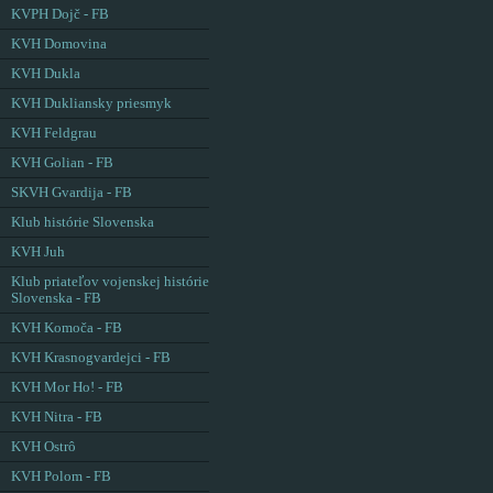
KVPH Dojč - FB
KVH Domovina
KVH Dukla
KVH Dukliansky priesmyk
KVH Feldgrau
KVH Golian - FB
SKVH Gvardija - FB
Klub histórie Slovenska
KVH Juh
Klub priateľov vojenskej histórie
Slovenska - FB
KVH Komoča - FB
KVH Krasnogvardejci - FB
KVH Mor Ho! - FB
KVH Nitra - FB
KVH Ostrô
KVH Polom - FB