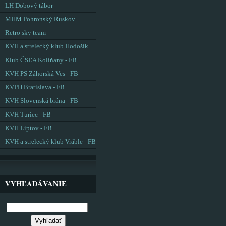
LH Dobový tábor
MHM Pohronský Ruskov
Retro sky team
KVH a strelecký klub Hodošík
Klub ČSĽA Kolíňany - FB
KVH PS Záhorská Ves - FB
KVPH Bratislava - FB
KVH Slovenská brána - FB
KVH Turiec - FB
KVH Liptov - FB
KVH a strelecký klub Vráble - FB
VYHĽADÁVANIE