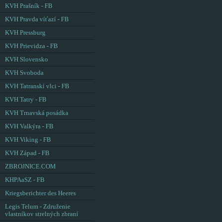
KVH Prašník - FB
KVH Pravda víťazí - FB
KVH Pressburg
KVH Prievidza - FB
KVH Slovensko
KVH Svoboda
KVH Tatranskí vlci - FB
KVH Tatry - FB
KVH Trnavská posádka
KVH Valkýra - FB
KVH Viking - FB
KVH Západ - FB
ZBROJNICE.COM
KHPAaSZ - FB
Kriegsberichter des Heeres
Legis Telum - Združenie
vlastníkov strelných zbraní