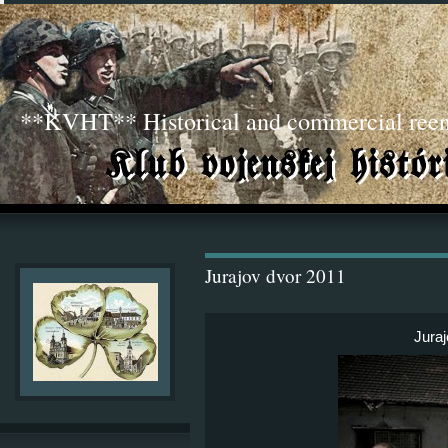
**KVHT** Historical and commercial ree
Jurajov dvor 2011
Juraj