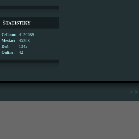
ŠTATISTIKY
Celkom:
4120689
Mesiac:
45298
Deň:
1342
Online:
42
© 20