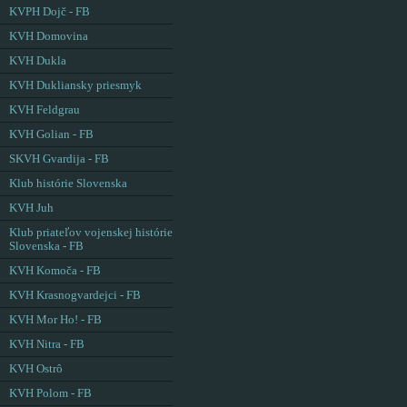
KVPH Dojč - FB
KVH Domovina
KVH Dukla
KVH Dukliansky priesmyk
KVH Feldgrau
KVH Golian - FB
SKVH Gvardija - FB
Klub histórie Slovenska
KVH Juh
Klub priateľov vojenskej histórie
Slovenska - FB
KVH Komoča - FB
KVH Krasnogvardejci - FB
KVH Mor Ho! - FB
KVH Nitra - FB
KVH Ostrô
KVH Polom - FB