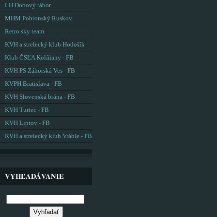
LH Dobový tábor
MHM Pohronský Ruskov
Retro sky team
KVH a strelecký klub Hodošík
Klub ČSĽA Kolíňany - FB
KVH PS Záhorská Ves - FB
KVPH Bratislava - FB
KVH Slovenská brána - FB
KVH Turiec - FB
KVH Liptov - FB
KVH a strelecký klub Vráble - FB
VYHĽADÁVANIE