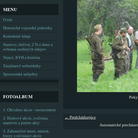
MENU
O nás
Historické vojenské jednotky
Kontaktné údaje
Stanovy, tlačivá, 2 % z dane a
ochrana osobných údajov
Vojaci, KVH a história
Zaujímavé webstránky
Sponzorské subjekty
FOTOALBUM
Pokyn
1. Oficiálne akcie - reenactment
← Predchádzajúce
2. Klubové akcie, cvičenia,
manévre a pietne akty
Automatické precháze
3. Zahraničné misie, múzeá,
burzy a súvisiace akcie