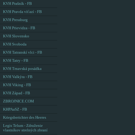
KVH Prašník - FB
KVH Pravda víťazí - FB
KVH Pressburg
KVH Prievidza - FB
KVH Slovensko
KVH Svoboda
KVH Tatranskí vlci - FB
KVH Tatry - FB
KVH Trnavská posádka
KVH Valkýra - FB
KVH Viking - FB
KVH Západ - FB
ZBROJNICE.COM
KHPAaSZ - FB
Kriegsberichter des Heeres
Legis Telum - Združenie
vlastníkov strelných zbraní