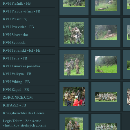
KVH Prašník - FB
KVH Pravda víťazí - FB
KVH Pressburg
KVH Prievidza - FB
KVH Slovensko
KVH Svoboda
KVH Tatranskí vlci - FB
KVH Tatry - FB
KVH Trnavská posádka
KVH Valkýra - FB
KVH Viking - FB
KVH Západ - FB
ZBROJNICE.COM
KHPAaSZ - FB
Kriegsberichter des Heeres
Legis Telum - Združenie
vlastníkov strelných zbraní