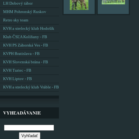
LH Dobový tábor
MHM Pohronský Ruskov
Retro sky team
KVH a strelecký klub Hodošík
Klub ČSĽA Kolíňany - FB
KVH PS Záhorská Ves - FB
KVPH Bratislava - FB
KVH Slovenská brána - FB
KVH Turiec - FB
KVH Liptov - FB
KVH a strelecký klub Vráble - FB
VYHĽADÁVANIE