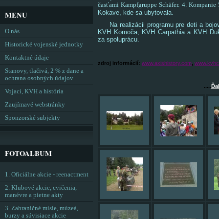
časťami Kampfgruppe Schäfer. 4. Kompanie
Kokave, kde sa ubytovala.
MENU
Na realizácii programu pre deti a bojov
O nás
KVH Komoča, KVH Carpathia a KVH Duk
za spoluprácu.
Historické vojenské jednotky
Kontaktné údaje
zdroj informácií:
www.axishistory.com
,
www.kvhca
Stanovy, tlačivá, 2 % z dane a
ochrana osobných údajov
.....
Ďal
Vojaci, KVH a história
Zaujímavé webstránky
Sponzorské subjekty
FOTOALBUM
1. Oficiálne akcie - reenactment
2. Klubové akcie, cvičenia,
manévre a pietne akty
3. Zahraničné misie, múzeá,
burzy a súvisiace akcie