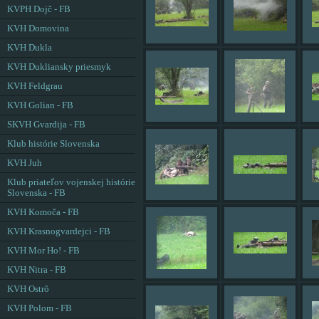
KVPH Dojč - FB
KVH Domovina
KVH Dukla
KVH Dukliansky priesmyk
KVH Feldgrau
KVH Golian - FB
SKVH Gvardija - FB
Klub histórie Slovenska
KVH Juh
Klub priateľov vojenskej histórie
Slovenska - FB
KVH Komoča - FB
KVH Krasnogvardejci - FB
KVH Mor Ho! - FB
KVH Nitra - FB
KVH Ostrô
KVH Polom - FB