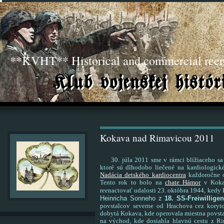
**KVHT** Historical and commercial ree
Kokava nad Rimavicou 2011
30. júla 2011 sme v rámci blížiaceho sa v
ktoré sú dlhodobo liečené na kardiologick
Nadácia detského kardiocentra
každoročne or
Tento rok to bolo na
chate Hámor
v Kokav
reenactovať udalosti 23. októbra 1944, ked
Heinricha Sonneho z
18. SS-Freiwillige
povstalcov severne od Hrachova cez kory
dobytá Kokava, kde operovala miestna povsta
na východ, kde dosiahla hlavnú cestu z Ri