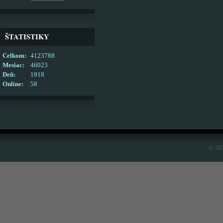
ŠTATISTIKY
Celkom:
4123788
Mesiac:
46023
Deň:
1918
Online:
58
© 20