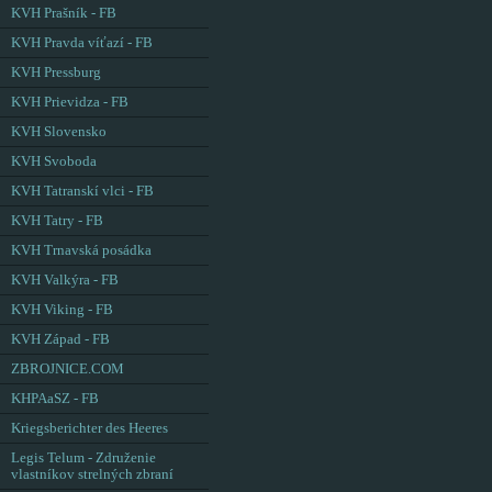
KVH Prašník - FB
KVH Pravda víťazí - FB
KVH Pressburg
KVH Prievidza - FB
KVH Slovensko
KVH Svoboda
KVH Tatranskí vlci - FB
KVH Tatry - FB
KVH Trnavská posádka
KVH Valkýra - FB
KVH Viking - FB
KVH Západ - FB
ZBROJNICE.COM
KHPAaSZ - FB
Kriegsberichter des Heeres
Legis Telum - Združenie
vlastníkov strelných zbraní