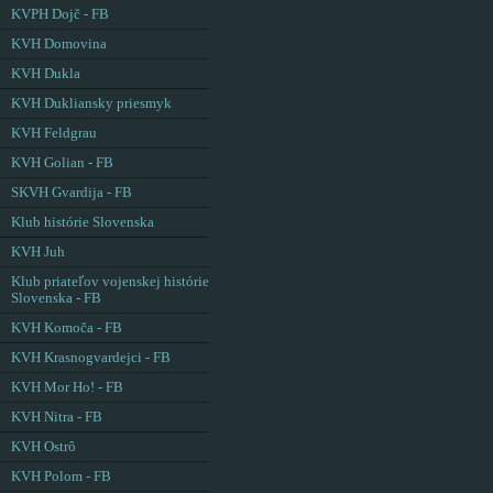
KVPH Dojč - FB
KVH Domovina
KVH Dukla
KVH Dukliansky priesmyk
KVH Feldgrau
KVH Golian - FB
SKVH Gvardija - FB
Klub histórie Slovenska
KVH Juh
Klub priateľov vojenskej histórie
Slovenska - FB
KVH Komoča - FB
KVH Krasnogvardejci - FB
KVH Mor Ho! - FB
KVH Nitra - FB
KVH Ostrô
KVH Polom - FB