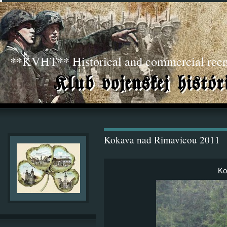
**KVHT** Historical and commercial ree
Kokava nad Rimavicou 2011
Ko