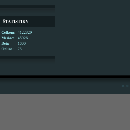
ŠTATISTIKY
Celkom:
4122320
Mesiac:
45926
Deň:
1600
Online:
75
© 20