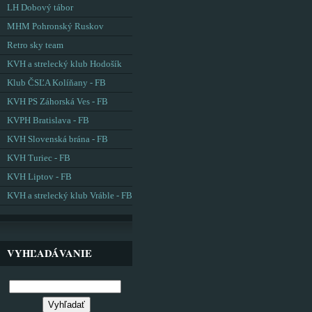
LH Dobový tábor
MHM Pohronský Ruskov
Retro sky team
KVH a strelecký klub Hodošík
Klub ČSĽA Kolíňany - FB
KVH PS Záhorská Ves - FB
KVPH Bratislava - FB
KVH Slovenská brána - FB
KVH Turiec - FB
KVH Liptov - FB
KVH a strelecký klub Vráble - FB
VYHĽADÁVANIE