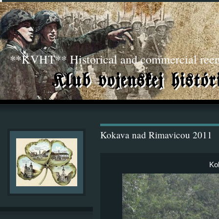
**KVHT** Historical and commercial ree
Kokava nad Rimavicou 2011
Ko