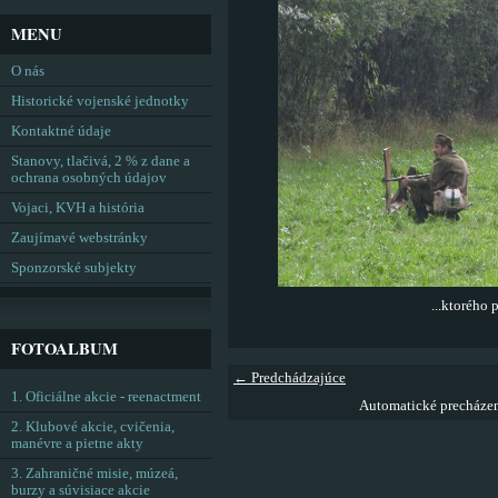
MENU
O nás
Historické vojenské jednotky
Kontaktné údaje
Stanovy, tlačivá, 2 % z dane a
ochrana osobných údajov
Vojaci, KVH a história
Zaujímavé webstránky
Sponzorské subjekty
...ktorého p
FOTOALBUM
← Predchádzajúce
1. Oficiálne akcie - reenactment
Automatické precháze
2. Klubové akcie, cvičenia,
manévre a pietne akty
3. Zahraničné misie, múzeá,
burzy a súvisiace akcie