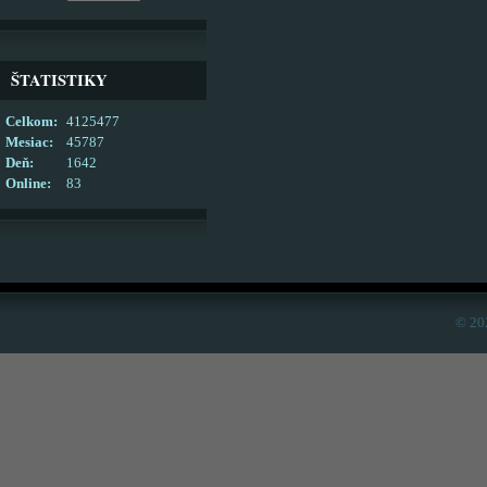
ŠTATISTIKY
Celkom:
4125477
Mesiac:
45787
Deň:
1642
Online:
83
© 20