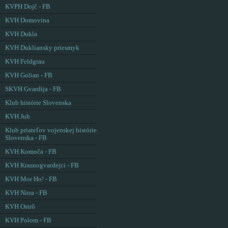
KVPH Dojč - FB
KVH Domovina
KVH Dukla
KVH Dukliansky priesmyk
KVH Feldgrau
KVH Golian - FB
SKVH Gvardija - FB
Klub histórie Slovenska
KVH Juh
Klub priateľov vojenskej histórie
Slovenska - FB
KVH Komoča - FB
KVH Krasnogvardejci - FB
KVH Mor Ho! - FB
KVH Nitra - FB
KVH Ostrô
KVH Polom - FB