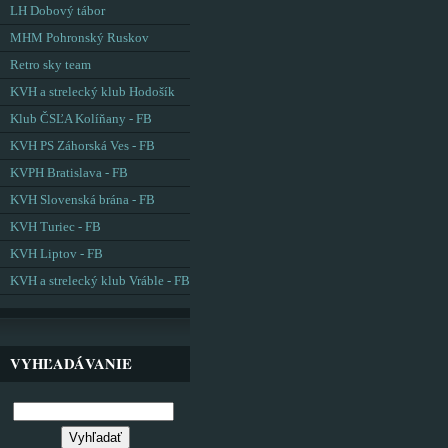
LH Dobový tábor
MHM Pohronský Ruskov
Retro sky team
KVH a strelecký klub Hodošík
Klub ČSĽA Kolíňany - FB
KVH PS Záhorská Ves - FB
KVPH Bratislava - FB
KVH Slovenská brána - FB
KVH Turiec - FB
KVH Liptov - FB
KVH a strelecký klub Vráble - FB
VYHĽADÁVANIE