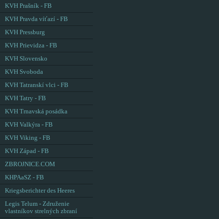
KVH Prašník - FB
KVH Pravda víťazí - FB
KVH Pressburg
KVH Prievidza - FB
KVH Slovensko
KVH Svoboda
KVH Tatranskí vlci - FB
KVH Tatry - FB
KVH Trnavská posádka
KVH Valkýra - FB
KVH Viking - FB
KVH Západ - FB
ZBROJNICE.COM
KHPAaSZ - FB
Kriegsberichter des Heeres
Legis Telum - Združenie
vlastníkov strelných zbraní