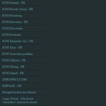
KVH Prašník - FB
KVH Pravda víťazí - FB
KVH Pressburg
KVH Prievidza - FB
KVH Slovensko
KVH Svoboda
KVH Tatranskí vlci - FB
KVH Tatry - FB
KVH Trnavská posádka
KVH Valkýra - FB
KVH Viking - FB
KVH Západ - FB
ZBROJNICE.COM
KHPAaSZ - FB
Kriegsberichter des Heeres
Legis Telum - Združenie
vlastníkov strelných zbraní