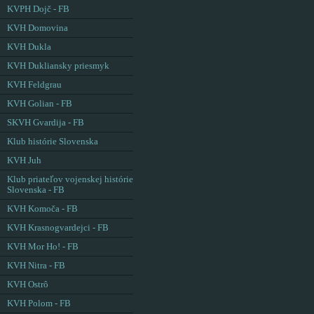
KVPH Dojč - FB
KVH Domovina
KVH Dukla
KVH Dukliansky priesmyk
KVH Feldgrau
KVH Golian - FB
SKVH Gvardija - FB
Klub histórie Slovenska
KVH Juh
Klub priateľov vojenskej histórie
Slovenska - FB
KVH Komoča - FB
KVH Krasnogvardejci - FB
KVH Mor Ho! - FB
KVH Nitra - FB
KVH Ostrô
KVH Polom - FB