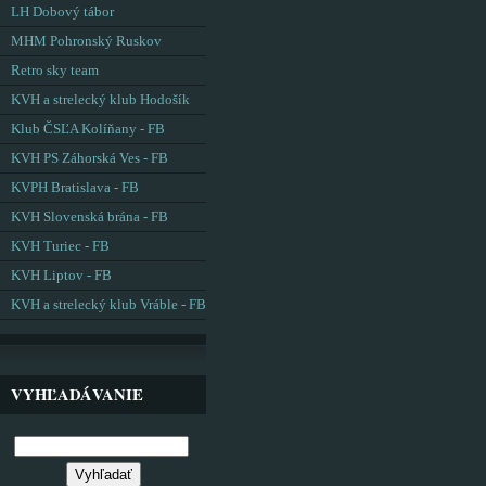
LH Dobový tábor
MHM Pohronský Ruskov
Retro sky team
KVH a strelecký klub Hodošík
Klub ČSĽA Kolíňany - FB
KVH PS Záhorská Ves - FB
KVPH Bratislava - FB
KVH Slovenská brána - FB
KVH Turiec - FB
KVH Liptov - FB
KVH a strelecký klub Vráble - FB
VYHĽADÁVANIE