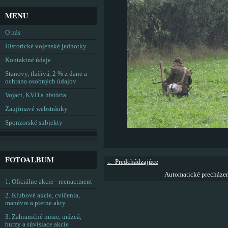
MENU
O nás
Historické vojenské jednotky
Kontaktné údaje
Stanovy, tlačivá, 2 % z dane a
ochrana osobných údajov
Vojaci, KVH a história
Zaujímavé webstránky
Sponzorské subjekty
FOTOALBUM
← Predchádzajúce
Automatické precháze
1. Oficiálne akcie - reenactment
2. Klubové akcie, cvičenia,
manévre a pietne akty
3. Zahraničné misie, múzeá,
burzy a súvisiace akcie