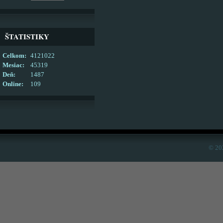
ŠTATISTIKY
Celkom:
4121022
Mesiac:
45319
Deň:
1487
Online:
109
© 20