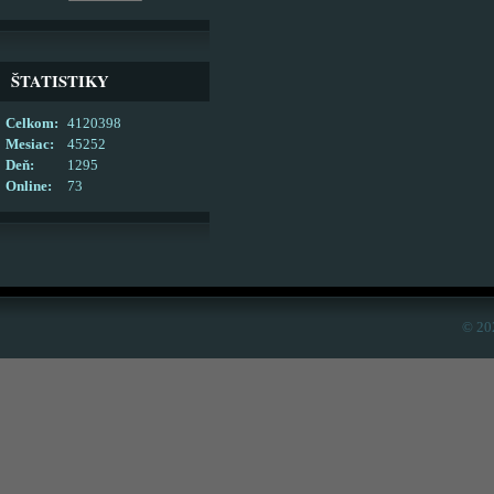
ŠTATISTIKY
Celkom:
4120398
Mesiac:
45252
Deň:
1295
Online:
73
© 20