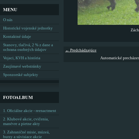
MENU
O nás
Historické vojenské jednotky
Zách
Kontaktné údaje
Stanovy, tlačivá, 2 % z dane a
ochrana osobných údajov
← Predchádzajúce
Vojaci, KVH a história
Automatické precháze
Zaujímavé webstránky
Sponzorské subjekty
FOTOALBUM
1. Oficiálne akcie - reenactment
2. Klubové akcie, cvičenia,
manévre a pietne akty
3. Zahraničné misie, múzeá,
burzy a súvisiace akcie