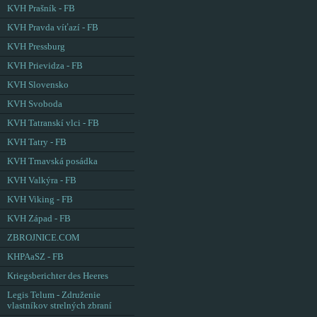
KVH Prašník - FB
KVH Pravda víťazí - FB
KVH Pressburg
KVH Prievidza - FB
KVH Slovensko
KVH Svoboda
KVH Tatranskí vlci - FB
KVH Tatry - FB
KVH Trnavská posádka
KVH Valkýra - FB
KVH Viking - FB
KVH Západ - FB
ZBROJNICE.COM
KHPAaSZ - FB
Kriegsberichter des Heeres
Legis Telum - Združenie
vlastníkov strelných zbraní