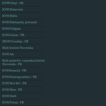
KVPH Dojč - FB
KVH Domovina
KVH Dukla
KVH Dukliansky priesmyk
KVH Feldgrau
KVH Golian - FB
SKVH Gvardija - FB
Klub histórie Slovenska
KVH Juh
Klub priateľov vojenskej histórie
Slovenska - FB
KVH Komoča - FB
KVH Krasnogvardejci - FB
KVH Mor Ho! - FB
KVH Nitra - FB
KVH Ostrô
KVH Polom - FB