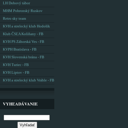
LH Dobový tábor
MHM Pohronský Ruskov
Retro sky team
KVH a strelecký klub Hodošík
Klub ČSĽA Kolíňany - FB
KVH PS Záhorská Ves - FB
KVPH Bratislava - FB
KVH Slovenská brána - FB
KVH Turiec - FB
KVH Liptov - FB
KVH a strelecký klub Vráble - FB
VYHĽADÁVANIE