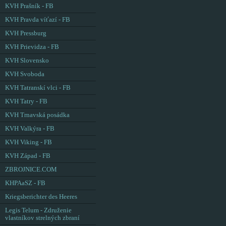
KVH Prašník - FB
KVH Pravda víťazí - FB
KVH Pressburg
KVH Prievidza - FB
KVH Slovensko
KVH Svoboda
KVH Tatranskí vlci - FB
KVH Tatry - FB
KVH Trnavská posádka
KVH Valkýra - FB
KVH Viking - FB
KVH Západ - FB
ZBROJNICE.COM
KHPAaSZ - FB
Kriegsberichter des Heeres
Legis Telum - Združenie
vlastníkov strelných zbraní