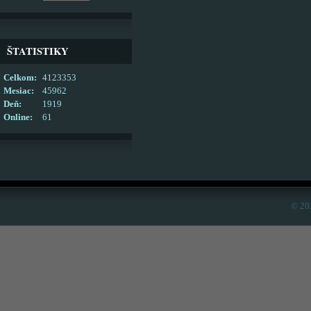
ŠTATISTIKY
Celkom:
4123353
Mesiac:
45962
Deň:
1919
Online:
61
© 20