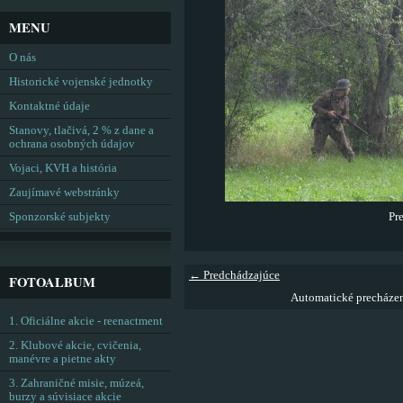
MENU
O nás
Historické vojenské jednotky
Kontaktné údaje
Stanovy, tlačivá, 2 % z dane a
ochrana osobných údajov
Vojaci, KVH a história
Zaujímavé webstránky
Sponzorské subjekty
Pre
← Predchádzajúce
FOTOALBUM
Automatické precháze
1. Oficiálne akcie - reenactment
2. Klubové akcie, cvičenia,
manévre a pietne akty
3. Zahraničné misie, múzeá,
burzy a súvisiace akcie