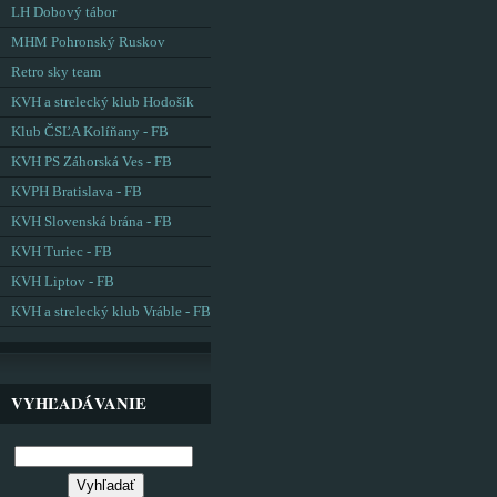
LH Dobový tábor
MHM Pohronský Ruskov
Retro sky team
KVH a strelecký klub Hodošík
Klub ČSĽA Kolíňany - FB
KVH PS Záhorská Ves - FB
KVPH Bratislava - FB
KVH Slovenská brána - FB
KVH Turiec - FB
KVH Liptov - FB
KVH a strelecký klub Vráble - FB
VYHĽADÁVANIE