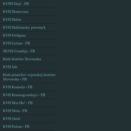
KVPH Dojč - FB
KVH Domovina
KVH Dukla
KVH Dukliansky priesmyk
KVH Feldgrau
KVH Golian - FB
SKVH Gvardija - FB
Klub histórie Slovenska
KVH Juh
Klub priateľov vojenskej histórie
Slovenska - FB
KVH Komoča - FB
KVH Krasnogvardejci - FB
KVH Mor Ho! - FB
KVH Nitra - FB
KVH Ostrô
KVH Polom - FB