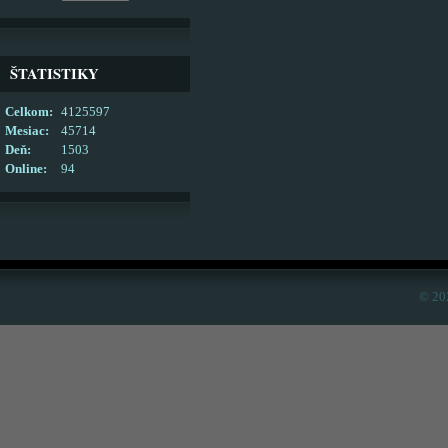
ŠTATISTIKY
Celkom:
4125597
Mesiac:
45714
Deň:
1503
Online:
94
© 20