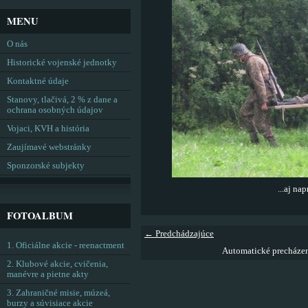
MENU
O nás
Historické vojenské jednotky
Kontaktné údaje
Stanovy, tlačivá, 2 % z dane a
ochrana osobných údajov
Vojaci, KVH a história
Zaujímavé webstránky
Sponzorské subjekty
...aj na
FOTOALBUM
← Predchádzajúce
1. Oficiálne akcie - reenactment
Automatické precháze
2. Klubové akcie, cvičenia,
manévre a pietne akty
3. Zahraničné misie, múzeá,
burzy a súvisiace akcie