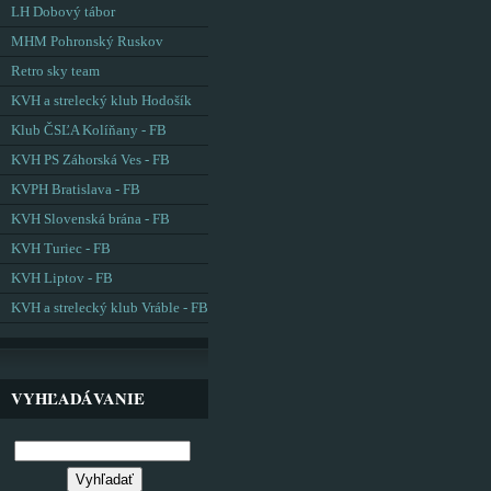
LH Dobový tábor
MHM Pohronský Ruskov
Retro sky team
KVH a strelecký klub Hodošík
Klub ČSĽA Kolíňany - FB
KVH PS Záhorská Ves - FB
KVPH Bratislava - FB
KVH Slovenská brána - FB
KVH Turiec - FB
KVH Liptov - FB
KVH a strelecký klub Vráble - FB
VYHĽADÁVANIE