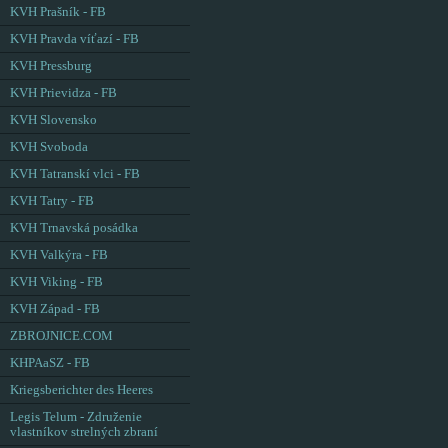
KVH Prašník - FB
KVH Pravda víťazí - FB
KVH Pressburg
KVH Prievidza - FB
KVH Slovensko
KVH Svoboda
KVH Tatranskí vlci - FB
KVH Tatry - FB
KVH Trnavská posádka
KVH Valkýra - FB
KVH Viking - FB
KVH Západ - FB
ZBROJNICE.COM
KHPAaSZ - FB
Kriegsberichter des Heeres
Legis Telum - Združenie
vlastníkov strelných zbraní