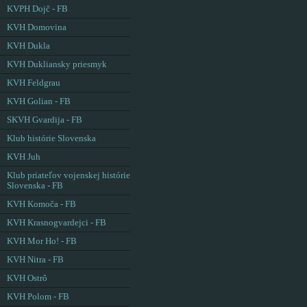
KVPH Dojč - FB
KVH Domovina
KVH Dukla
KVH Dukliansky priesmyk
KVH Feldgrau
KVH Golian - FB
SKVH Gvardija - FB
Klub histórie Slovenska
KVH Juh
Klub priateľov vojenskej histórie
Slovenska - FB
KVH Komoča - FB
KVH Krasnogvardejci - FB
KVH Mor Ho! - FB
KVH Nitra - FB
KVH Ostrô
KVH Polom - FB