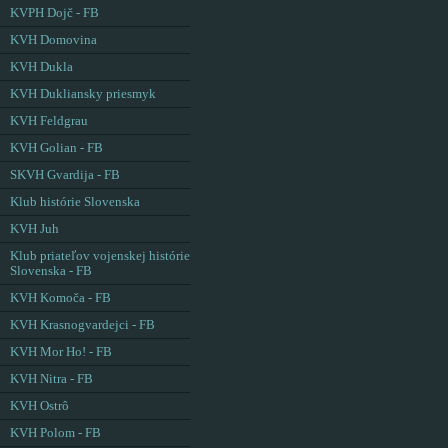
KVPH Dojč - FB
KVH Domovina
KVH Dukla
KVH Dukliansky priesmyk
KVH Feldgrau
KVH Golian - FB
SKVH Gvardija - FB
Klub histórie Slovenska
KVH Juh
Klub priateľov vojenskej histórie
Slovenska - FB
KVH Komoča - FB
KVH Krasnogvardejci - FB
KVH Mor Ho! - FB
KVH Nitra - FB
KVH Ostrô
KVH Polom - FB