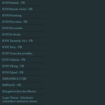
KVH Prašník - FB
KVH Pravda víťazí - FB
KVH Pressburg
KVH Prievidza - FB
KVH Slovensko
KVH Svoboda
KVH Tatranskí vlci - FB
KVH Tatry - FB
KVH Trnavská posádka
KVH Valkýra - FB
KVH Viking - FB
KVH Západ - FB
ZBROJNICE.COM
KHPAaSZ - FB
Kriegsberichter des Heeres
Legis Telum - Združenie
vlastníkov strelných zbraní