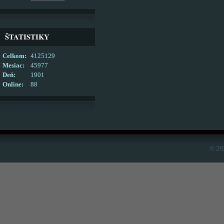
ŠTATISTIKY
Celkom:
4125129
Mesiac:
45977
Deň:
1901
Online:
88
© 20