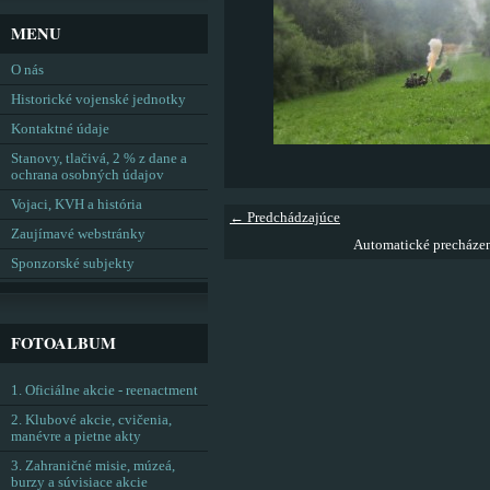
MENU
O nás
Historické vojenské jednotky
Kontaktné údaje
Stanovy, tlačivá, 2 % z dane a
ochrana osobných údajov
Vojaci, KVH a história
← Predchádzajúce
Zaujímavé webstránky
Automatické precháze
Sponzorské subjekty
FOTOALBUM
1. Oficiálne akcie - reenactment
2. Klubové akcie, cvičenia,
manévre a pietne akty
3. Zahraničné misie, múzeá,
burzy a súvisiace akcie