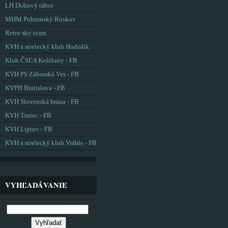
LH Dobový tábor
MHM Pohronský Ruskov
Retro sky team
KVH a strelecký klub Hodošík
Klub ČSĽA Kolíňany - FB
KVH PS Záhorská Ves - FB
KVPH Bratislava - FB
KVH Slovenská brána - FB
KVH Turiec - FB
KVH Liptov - FB
KVH a strelecký klub Vráble - FB
VYHĽADÁVANIE