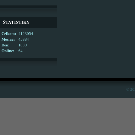
ŠTATISTIKY
Celkom:
4123054
Mesiac:
45884
Deň:
1830
Online:
64
© 20