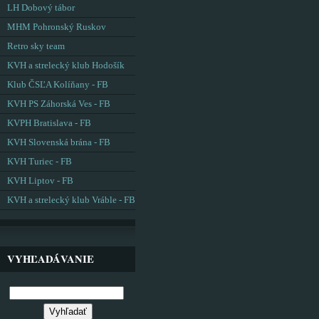
LH Dobový tábor
MHM Pohronský Ruskov
Retro sky team
KVH a strelecký klub Hodošík
Klub ČSĽA Kolíňany - FB
KVH PS Záhorská Ves - FB
KVPH Bratislava - FB
KVH Slovenská brána - FB
KVH Turiec - FB
KVH Liptov - FB
KVH a strelecký klub Vráble - FB
VYHĽADÁVANIE