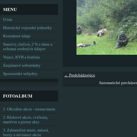
MENU
O nás
Historické vojenské jednotky
Kontaktné údaje
Stanovy, tlačivá, 2 % z dane a
ochrana osobných údajov
Vojaci, KVH a história
Zaujímavé webstránky
Sponzorské subjekty
← Predchádzajúce
Automatické precháze
FOTOALBUM
1. Oficiálne akcie - reenactment
2. Klubové akcie, cvičenia,
manévre a pietne akty
3. Zahraničné misie, múzeá,
burzy a súvisiace akcie