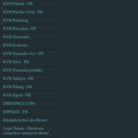
KVH Prašník - FB
KVH Pravda víťazí - FB
KVH Pressburg
KVH Prievidza - FB
KVH Slovensko
KVH Svoboda
KVH Tatranskí vlci - FB
KVH Tatry - FB
KVH Trnavská posádka
KVH Valkýra - FB
KVH Viking - FB
KVH Západ - FB
ZBROJNICE.COM
KHPAaSZ - FB
Kriegsberichter des Heeres
Legis Telum - Združenie
vlastníkov strelných zbraní