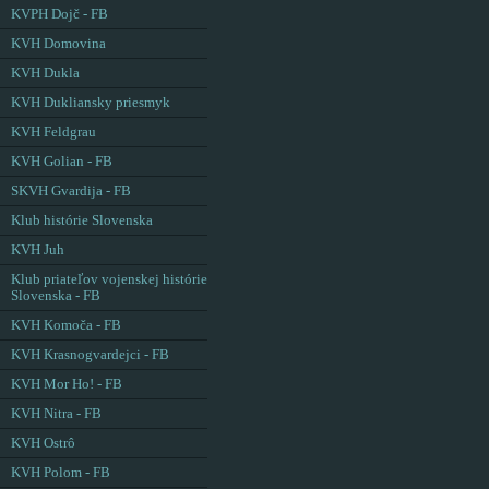
KVPH Dojč - FB
KVH Domovina
KVH Dukla
KVH Dukliansky priesmyk
KVH Feldgrau
KVH Golian - FB
SKVH Gvardija - FB
Klub histórie Slovenska
KVH Juh
Klub priateľov vojenskej histórie
Slovenska - FB
KVH Komoča - FB
KVH Krasnogvardejci - FB
KVH Mor Ho! - FB
KVH Nitra - FB
KVH Ostrô
KVH Polom - FB