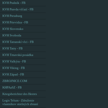
KVH Prašník - FB
KVH Pravda víťazí - FB
KVH Pressburg
KVH Prievidza - FB
KVH Slovensko
KVH Svoboda
KVH Tatranskí vlci - FB
KVH Tatry - FB
KVH Trnavská posádka
KVH Valkýra - FB
KVH Viking - FB
KVH Západ - FB
ZBROJNICE.COM
KHPAaSZ - FB
Kriegsberichter des Heeres
Legis Telum - Združenie
vlastníkov strelných zbraní