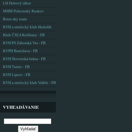
LH Dobový tábor
MHM Pohronský Ruskov
Retro sky team
KVH a strelecký klub Hodošík
Klub ČSĽA Kolíňany - FB
KVH PS Záhorská Ves - FB
KVPH Bratislava - FB
KVH Slovenská brána - FB
KVH Turiec - FB
KVH Liptov - FB
KVH a strelecký klub Vráble - FB
VYHĽADÁVANIE