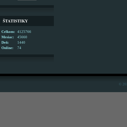
ŠTATISTIKY
Celkom:
4125766
Mesiac:
45660
Deň:
1440
Online:
74
© 20