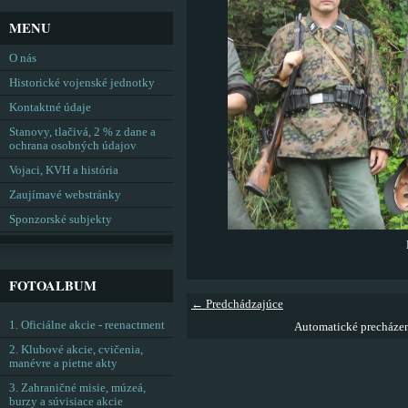
MENU
O nás
Historické vojenské jednotky
Kontaktné údaje
Stanovy, tlačivá, 2 % z dane a
ochrana osobných údajov
Vojaci, KVH a história
Zaujímavé webstránky
Sponzorské subjekty
FOTOALBUM
← Predchádzajúce
1. Oficiálne akcie - reenactment
Automatické precháze
2. Klubové akcie, cvičenia,
manévre a pietne akty
3. Zahraničné misie, múzeá,
burzy a súvisiace akcie