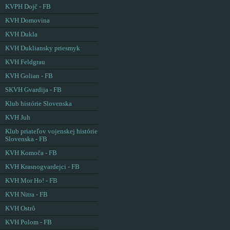
KVPH Dojč - FB
KVH Domovina
KVH Dukla
KVH Dukliansky priesmyk
KVH Feldgrau
KVH Golian - FB
SKVH Gvardija - FB
Klub histórie Slovenska
KVH Juh
Klub priateľov vojenskej histórie
Slovenska - FB
KVH Komoča - FB
KVH Krasnogvardejci - FB
KVH Mor Ho! - FB
KVH Nitra - FB
KVH Ostrô
KVH Polom - FB