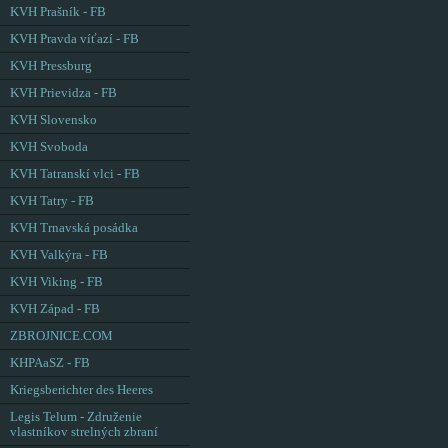
KVH Prašník - FB
KVH Pravda víťazí - FB
KVH Pressburg
KVH Prievidza - FB
KVH Slovensko
KVH Svoboda
KVH Tatranskí vlci - FB
KVH Tatry - FB
KVH Trnavská posádka
KVH Valkýra - FB
KVH Viking - FB
KVH Západ - FB
ZBROJNICE.COM
KHPAaSZ - FB
Kriegsberichter des Heeres
Legis Telum - Združenie
vlastníkov strelných zbraní