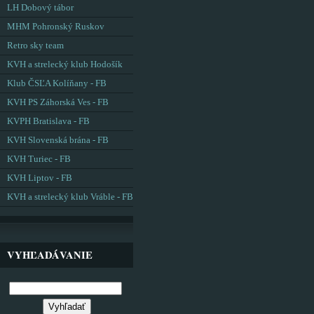
LH Dobový tábor
MHM Pohronský Ruskov
Retro sky team
KVH a strelecký klub Hodošík
Klub ČSĽA Kolíňany - FB
KVH PS Záhorská Ves - FB
KVPH Bratislava - FB
KVH Slovenská brána - FB
KVH Turiec - FB
KVH Liptov - FB
KVH a strelecký klub Vráble - FB
VYHĽADÁVANIE