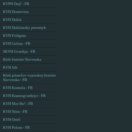
KVPH Dojč - FB
KVH Domovina
KVH Dukla
KVH Dukliansky priesmyk
KVH Feldgrau
KVH Golian - FB
SKVH Gvardija - FB
Klub histórie Slovenska
KVH Juh
Klub priateľov vojenskej histórie
Slovenska - FB
KVH Komoča - FB
KVH Krasnogvardejci - FB
KVH Mor Ho! - FB
KVH Nitra - FB
KVH Ostrô
KVH Polom - FB