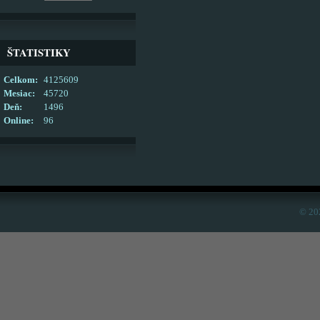
ŠTATISTIKY
Celkom:
4125609
Mesiac:
45720
Deň:
1496
Online:
96
© 20