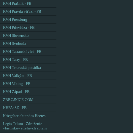
KVH Prašník - FB
KVH Pravda víťazí - FB
KVH Pressburg
KVH Prievidza - FB
KVH Slovensko
KVH Svoboda
KVH Tatranskí vlci - FB
KVH Tatry - FB
KVH Trnavská posádka
KVH Valkýra - FB
KVH Viking - FB
KVH Západ - FB
ZBROJNICE.COM
KHPAaSZ - FB
Kriegsberichter des Heeres
Legis Telum - Združenie
vlastníkov strelných zbraní