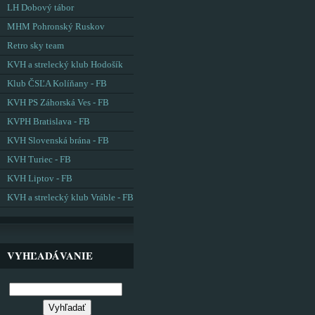
LH Dobový tábor
MHM Pohronský Ruskov
Retro sky team
KVH a strelecký klub Hodošík
Klub ČSĽA Kolíňany - FB
KVH PS Záhorská Ves - FB
KVPH Bratislava - FB
KVH Slovenská brána - FB
KVH Turiec - FB
KVH Liptov - FB
KVH a strelecký klub Vráble - FB
VYHĽADÁVANIE