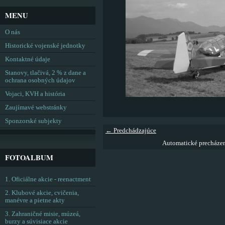
MENU
O nás
Historické vojenské jednotky
Kontaktné údaje
Stanovy, tlačivá, 2 % z dane a
ochrana osobných údajov
Vojaci, KVH a história
Zaujímavé webstránky
Sponzorské subjekty
← Predchádzajúce
Automatické precháze
FOTOALBUM
1. Oficiálne akcie - reenactment
2. Klubové akcie, cvičenia,
manévre a pietne akty
3. Zahraničné misie, múzeá,
burzy a súvisiace akcie