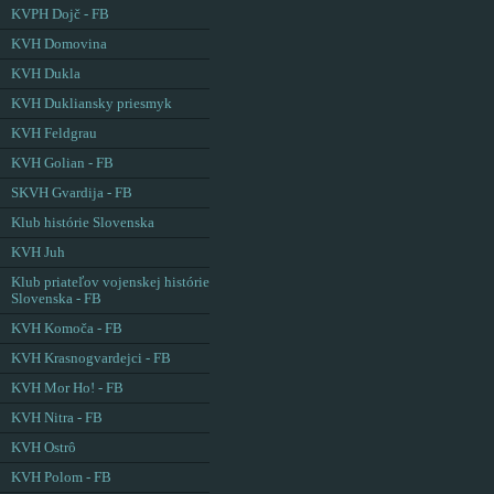
KVPH Dojč - FB
KVH Domovina
KVH Dukla
KVH Dukliansky priesmyk
KVH Feldgrau
KVH Golian - FB
SKVH Gvardija - FB
Klub histórie Slovenska
KVH Juh
Klub priateľov vojenskej histórie
Slovenska - FB
KVH Komoča - FB
KVH Krasnogvardejci - FB
KVH Mor Ho! - FB
KVH Nitra - FB
KVH Ostrô
KVH Polom - FB