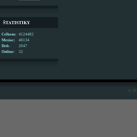
ŠTATISTIKY
Celkom:
4124482
Mesiac:
46134
Deň:
2047
Online:
52
© 20