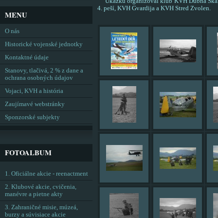
Ukážku organizoval klub KVH Dubná Skala a
4. peší, KVH Gvardija a KVH Stred Zvolen.
MENU
O nás
Historické vojenské jednotky
Kontaktné údaje
Stanovy, tlačivá, 2 % z dane a
ochrana osobných údajov
Vojaci, KVH a história
Zaujímavé webstránky
Sponzorské subjekty
FOTOALBUM
1. Oficiálne akcie - reenactment
2. Klubové akcie, cvičenia,
manévre a pietne akty
3. Zahraničné misie, múzeá,
burzy a súvisiace akcie