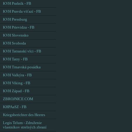
KVH Prašník - FB
KVH Pravda víťazí - FB
KVH Pressburg
KVH Prievidza - FB
KVH Slovensko
KVH Svoboda
KVH Tatranskí vlci - FB
KVH Tatry - FB
KVH Trnavská posádka
KVH Valkýra - FB
KVH Viking - FB
KVH Západ - FB
ZBROJNICE.COM
KHPAaSZ - FB
Kriegsberichter des Heeres
Legis Telum - Združenie
vlastníkov strelných zbraní