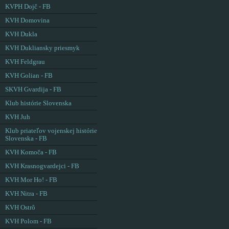
KVPH Dojč - FB
KVH Domovina
KVH Dukla
KVH Dukliansky priesmyk
KVH Feldgrau
KVH Golian - FB
SKVH Gvardija - FB
Klub histórie Slovenska
KVH Juh
Klub priateľov vojenskej histórie
Slovenska - FB
KVH Komoča - FB
KVH Krasnogvardejci - FB
KVH Mor Ho! - FB
KVH Nitra - FB
KVH Ostrô
KVH Polom - FB