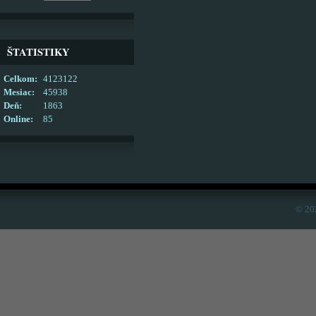
ŠTATISTIKY
Celkom:
4123122
Mesiac:
45938
Deň:
1863
Online:
85
© 20