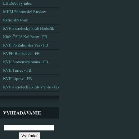
LH Dobový tábor
MHM Pohronský Ruskov
Retro sky team
KVH a strelecký klub Hodošík
Klub ČSĽA Kolíňany - FB
KVH PS Záhorská Ves - FB
KVPH Bratislava - FB
KVH Slovenská brána - FB
KVH Turiec - FB
KVH Liptov - FB
KVH a strelecký klub Vráble - FB
VYHĽADÁVANIE