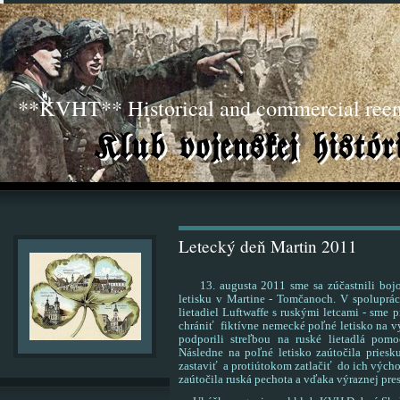
**KVHT** Historical and commercial ree
Letecký deň Martin 2011
13. augusta 2011 sme sa zúčastnili bojov
letisku v Martine - Tomčanoch. V spoluprác
lietadiel Luftwaffe s ruskými letcami - sme
chrániť fiktívne nemecké poľné letisko na v
podporili streľbou na ruské lietadlá pom
Následne na poľné letisko zaútočila pries
zastaviť a protiútokom zatlačiť do ich vých
zaútočila ruská pechota a vďaka výraznej presi