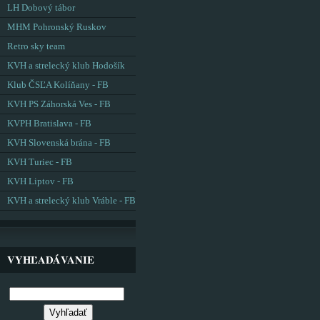
LH Dobový tábor
MHM Pohronský Ruskov
Retro sky team
KVH a strelecký klub Hodošík
Klub ČSĽA Kolíňany - FB
KVH PS Záhorská Ves - FB
KVPH Bratislava - FB
KVH Slovenská brána - FB
KVH Turiec - FB
KVH Liptov - FB
KVH a strelecký klub Vráble - FB
VYHĽADÁVANIE