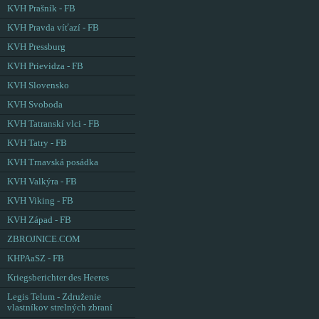
KVH Prašník - FB
KVH Pravda víťazí - FB
KVH Pressburg
KVH Prievidza - FB
KVH Slovensko
KVH Svoboda
KVH Tatranskí vlci - FB
KVH Tatry - FB
KVH Trnavská posádka
KVH Valkýra - FB
KVH Viking - FB
KVH Západ - FB
ZBROJNICE.COM
KHPAaSZ - FB
Kriegsberichter des Heeres
Legis Telum - Združenie
vlastníkov strelných zbraní