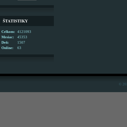
ŠTATISTIKY
Celkom:
4121093
Mesiac:
45353
Deň:
1507
Online:
63
© 20