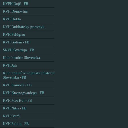
KVPH Dojč - FB
KVH Domovina
KVH Dukla
KVH Dukliansky priesmyk
KVH Feldgrau
KVH Golian - FB
SKVH Gvardija - FB
Klub histórie Slovenska
KVH Juh
Klub priateľov vojenskej histórie
Slovenska - FB
KVH Komoča - FB
KVH Krasnogvardejci - FB
KVH Mor Ho! - FB
KVH Nitra - FB
KVH Ostrô
KVH Polom - FB