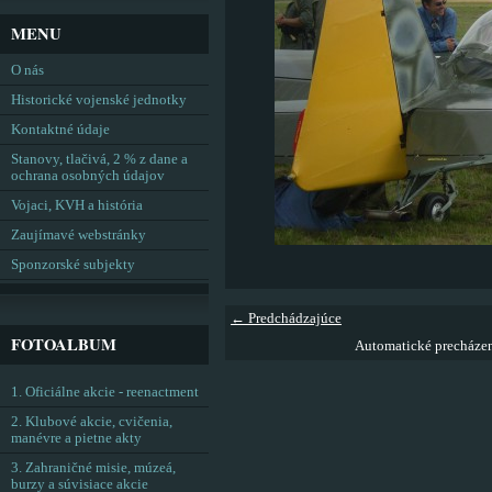
MENU
O nás
Historické vojenské jednotky
Kontaktné údaje
Stanovy, tlačivá, 2 % z dane a
ochrana osobných údajov
Vojaci, KVH a história
Zaujímavé webstránky
Sponzorské subjekty
← Predchádzajúce
FOTOALBUM
Automatické precháze
1. Oficiálne akcie - reenactment
2. Klubové akcie, cvičenia,
manévre a pietne akty
3. Zahraničné misie, múzeá,
burzy a súvisiace akcie