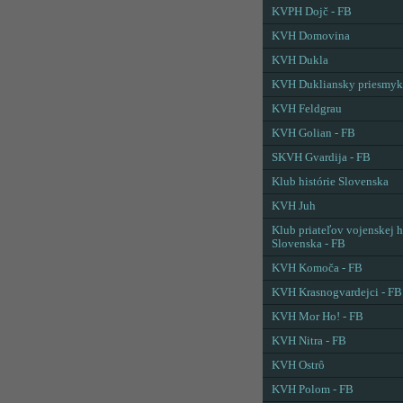
KVPH Dojč - FB
KVH Domovina
KVH Dukla
KVH Dukliansky priesmyk
KVH Feldgrau
KVH Golian - FB
SKVH Gvardija - FB
Klub histórie Slovenska
KVH Juh
Klub priateľov vojenskej h
Slovenska - FB
KVH Komoča - FB
KVH Krasnogvardejci - FB
KVH Mor Ho! - FB
KVH Nitra - FB
KVH Ostrô
KVH Polom - FB