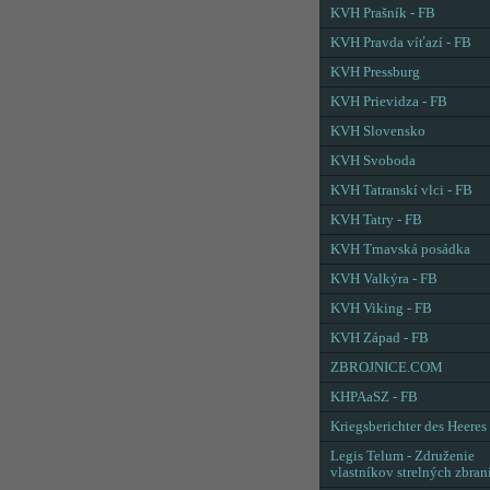
KVH Prašník - FB
KVH Pravda víťazí - FB
KVH Pressburg
KVH Prievidza - FB
KVH Slovensko
KVH Svoboda
KVH Tatranskí vlci - FB
KVH Tatry - FB
KVH Trnavská posádka
KVH Valkýra - FB
KVH Viking - FB
KVH Západ - FB
ZBROJNICE.COM
KHPAaSZ - FB
Kriegsberichter des Heeres
Legis Telum - Združenie
vlastníkov strelných zbran