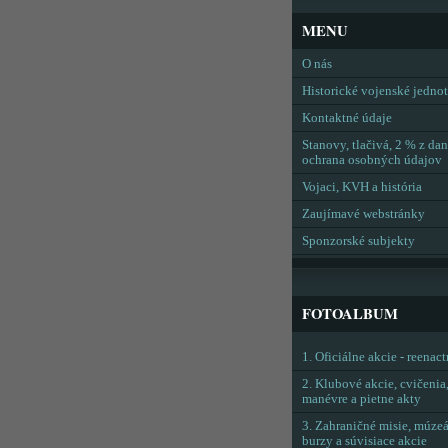
MENU
O nás
Historické vojenské jedno
Kontaktné údaje
Stanovy, tlačivá, 2 % z dan
ochrana osobných údajov
Vojaci, KVH a história
Zaujímavé webstránky
Sponzorské subjekty
FOTOALBUM
1. Oficiálne akcie - reenac
2. Klubové akcie, cvičenia
manévre a pietne akty
3. Zahraničné misie, múzeá
burzy a súvisiace akcie