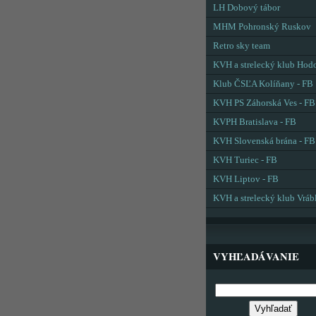
LH Dobový tábor
MHM Pohronský Ruskov
Retro sky team
KVH a strelecký klub Hod
Klub ČSĽA Kolíňany - FB
KVH PS Záhorská Ves - FB
KVPH Bratislava - FB
KVH Slovenská brána - FB
KVH Turiec - FB
KVH Liptov - FB
KVH a strelecký klub Vráb
VYHĽADÁVANIE