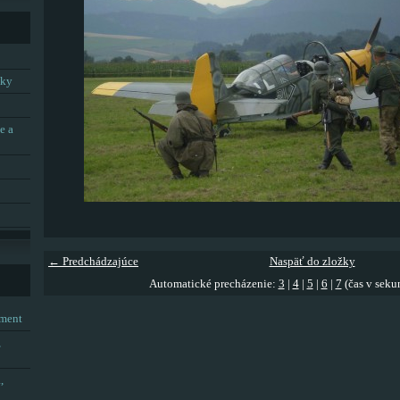
tky
e a
← Predchádzajúce
Naspäť do zložky
Automatické precházenie:
3
|
4
|
5
|
6
|
7
(čas v seku
tment
,
,