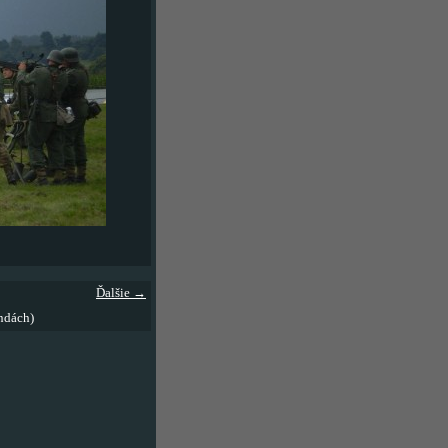
Ďalšie →
ndách)