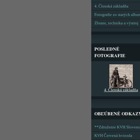
4. Členská základňa
Fotografie zo starých alb
Zbrane, technika a výstroj
POSLEDNÉ
FOTOGRAFIE
4. Členská základňa
OBĽÚBENÉ ODKAZ
**Združenie KVH Sloven
KVH Červená hviezda