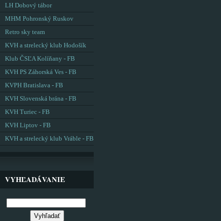
LH Dobový tábor
MHM Pohronský Ruskov
Retro sky team
KVH a strelecký klub Hodošík
Klub ČSĽA Kolíňany - FB
KVH PS Záhorská Ves - FB
KVPH Bratislava - FB
KVH Slovenská brána - FB
KVH Turiec - FB
KVH Liptov - FB
KVH a strelecký klub Vráble - FB
VYHĽADÁVANIE