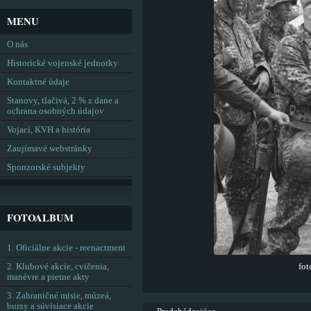
MENU
O nás
Historické vojenské jednotky
Kontaktné údaje
Stanovy, tlačivá, 2 % z dane a
ochrana osobných údajov
Vojaci, KVH a história
Zaujímavé webstránky
Sponzorské subjekty
FOTOALBUM
1. Oficiálne akcie - reenactment
2. Klubové akcie, cvičenia,
fo
manévre a pietne akty
3. Zahraničné misie, múzeá,
burzy a súvisiace akcie