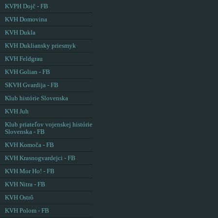
KVPH Dojč - FB
KVH Domovina
KVH Dukla
KVH Dukliansky priesmyk
KVH Feldgrau
KVH Golian - FB
SKVH Gvardija - FB
Klub histórie Slovenska
KVH Juh
Klub priateľov vojenskej histórie
Slovenska - FB
KVH Komoča - FB
KVH Krasnogvardejci - FB
KVH Mor Ho! - FB
KVH Nitra - FB
KVH Ostrô
KVH Polom - FB