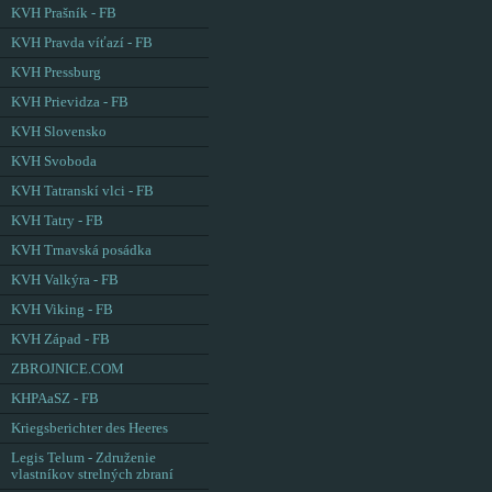
KVH Prašník - FB
KVH Pravda víťazí - FB
KVH Pressburg
KVH Prievidza - FB
KVH Slovensko
KVH Svoboda
KVH Tatranskí vlci - FB
KVH Tatry - FB
KVH Trnavská posádka
KVH Valkýra - FB
KVH Viking - FB
KVH Západ - FB
ZBROJNICE.COM
KHPAaSZ - FB
Kriegsberichter des Heeres
Legis Telum - Združenie
vlastníkov strelných zbraní