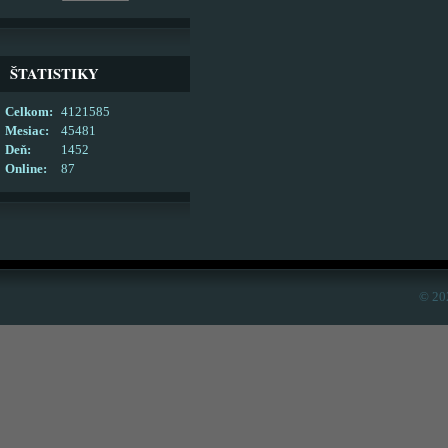
ŠTATISTIKY
Celkom:
4121585
Mesiac:
45481
Deň:
1452
Online:
87
© 20