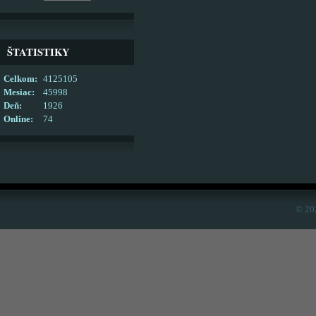
ŠTATISTIKY
Celkom:
4125105
Mesiac:
45998
Deň:
1926
Online:
74
© 20