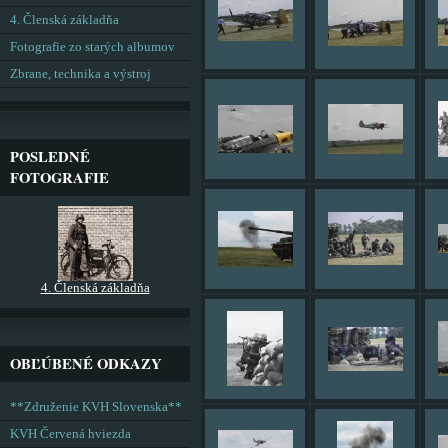
4. Členská základňa
Fotografie zo starých albumov
Zbrane, technika a výstroj
POSLEDNÉ
FOTOGRAFIE
4. Členská základňa
OBĽÚBENÉ ODKAZY
**Združenie KVH Slovenska**
KVH Červená hviezda