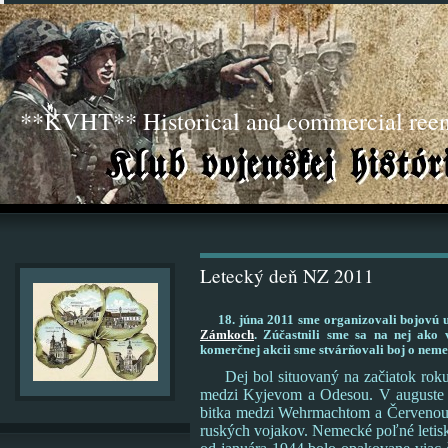
**KVHT** Historical and commercial ree
Letecký deň NZ 2011
18. júna 2011 sme organizovali bojovú 
Zámkoch
. Zúčastnili sme sa na nej ako 
komerčnej akcii sme stvárňovali boj o nem
Dej bol situovaný na začiatok roku 
medzi Kyjevom a Odesou. V auguste 
bitka medzi Wehrmachtom a Červenou a
ruských vojakov. Nemecké poľné letisk