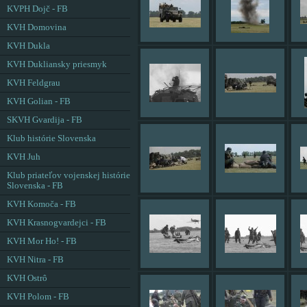
KVPH Dojč - FB
KVH Domovina
KVH Dukla
KVH Dukliansky priesmyk
KVH Feldgrau
KVH Golian - FB
SKVH Gvardija - FB
Klub histórie Slovenska
KVH Juh
Klub priateľov vojenskej histórie
Slovenska - FB
KVH Komoča - FB
KVH Krasnogvardejci - FB
KVH Mor Ho! - FB
KVH Nitra - FB
KVH Ostrô
KVH Polom - FB