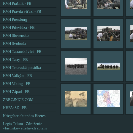
KVH Prašník - FB
KVH Pravda víťazí - FB
KVH Pressburg
KVH Prievidza - FB
KVH Slovensko
KVH Svoboda
KVH Tatranskí vlci - FB
KVH Tatry - FB
KVH Trnavská posádka
KVH Valkýra - FB
KVH Viking - FB
KVH Západ - FB
ZBROJNICE.COM
KHPAaSZ - FB
Kriegsberichter des Heeres
Legis Telum - Združenie
vlastníkov strelných zbraní