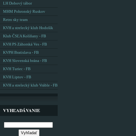
LH Dobový tábor
MHM Pohronský Ruskov
Retro sky team
KVH a strelecký klub Hodošík
Klub ČSĽA Kolíňany - FB
KVH PS Záhorská Ves - FB
KVPH Bratislava - FB
KVH Slovenská brána - FB
KVH Turiec - FB
KVH Liptov - FB
KVH a strelecký klub Vráble - FB
VYHĽADÁVANIE