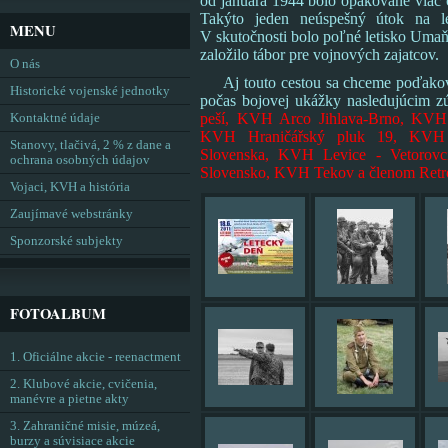
od januára 1944 bolo opakovane viac 
Takýto jeden neúspešný útok na le
MENU
V skutočnosti bolo poľné letisko Um
založilo tábor pre vojnových zajatcov.
O nás
Aj touto cestou sa chceme poďakova
Historické vojenské jednotky
počas bojovej ukážky nasledujúcim z
peší, KVH Arco Jihlava-Brno, KV
Kontaktné údaje
KVH Hraničářský pluk 19, KVH Ko
Stanovy, tlačivá, 2 % z dane a
Slovenska, KVH Levice - Vetoro
ochrana osobných údajov
Slovensko, KVH Tekov a členom Retr
Vojaci, KVH a história
Zaujímavé webstránky
Sponzorské subjekty
FOTOALBUM
1. Oficiálne akcie - reenactment
2. Klubové akcie, cvičenia,
manévre a pietne akty
3. Zahraničné misie, múzeá,
burzy a súvisiace akcie