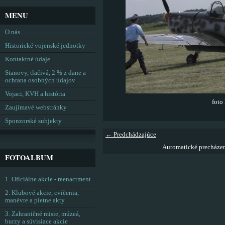
MENU
O nás
Historické vojenské jednotky
Kontaktné údaje
Stanovy, tlačivá, 2 % z dane a
ochrana osobných údajov
Vojaci, KVH a história
foto
Zaujímavé webstránky
Sponzorské subjekty
← Predchádzajúce
Automatické precháze
FOTOALBUM
1. Oficiálne akcie - reenactment
2. Klubové akcie, cvičenia,
manévre a pietne akty
3. Zahraničné misie, múzeá,
burzy a súvisiace akcie