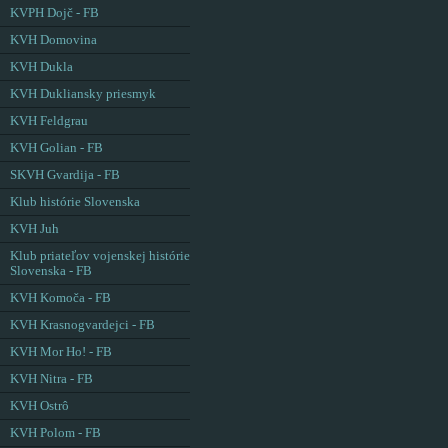
KVPH Dojč - FB
KVH Domovina
KVH Dukla
KVH Dukliansky priesmyk
KVH Feldgrau
KVH Golian - FB
SKVH Gvardija - FB
Klub histórie Slovenska
KVH Juh
Klub priateľov vojenskej histórie
Slovenska - FB
KVH Komoča - FB
KVH Krasnogvardejci - FB
KVH Mor Ho! - FB
KVH Nitra - FB
KVH Ostrô
KVH Polom - FB