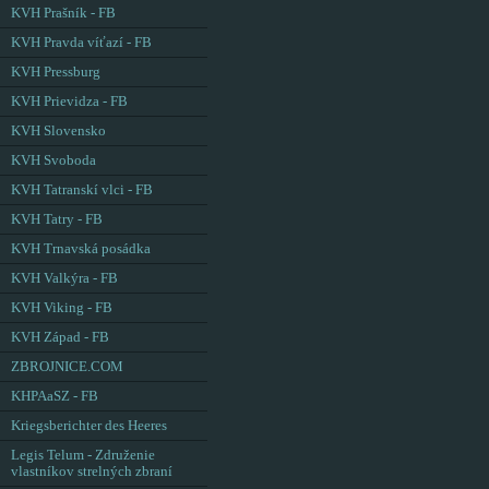
KVH Prašník - FB
KVH Pravda víťazí - FB
KVH Pressburg
KVH Prievidza - FB
KVH Slovensko
KVH Svoboda
KVH Tatranskí vlci - FB
KVH Tatry - FB
KVH Trnavská posádka
KVH Valkýra - FB
KVH Viking - FB
KVH Západ - FB
ZBROJNICE.COM
KHPAaSZ - FB
Kriegsberichter des Heeres
Legis Telum - Združenie
vlastníkov strelných zbraní