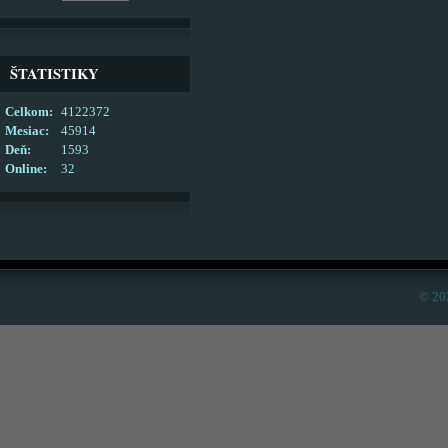
ŠTATISTIKY
Celkom:
4122372
Mesiac:
45914
Deň:
1593
Online:
32
© 20