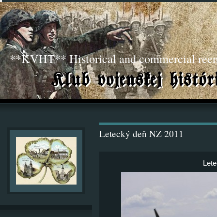
**KVHT** Historical and commercial ree
Letecký deň NZ 2011
Lete