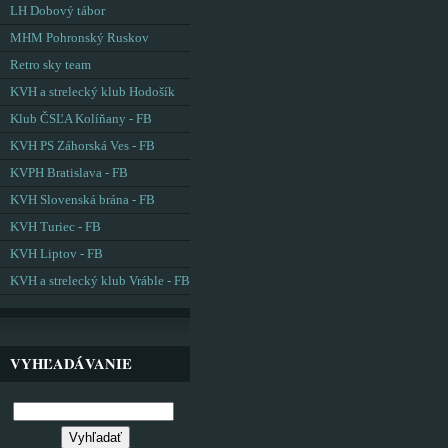
LH Dobový tábor
MHM Pohronský Ruskov
Retro sky team
KVH a strelecký klub Hodošík
Klub ČSĽA Kolíňany - FB
KVH PS Záhorská Ves - FB
KVPH Bratislava - FB
KVH Slovenská brána - FB
KVH Turiec - FB
KVH Liptov - FB
KVH a strelecký klub Vráble - FB
VYHĽADÁVANIE