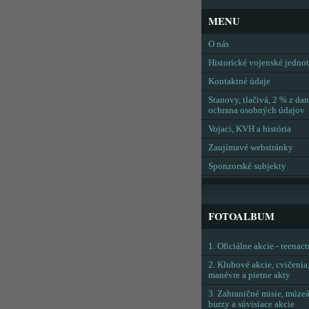
MENU
O nás
Historické vojenské jedno
Kontaktné údaje
Stanovy, tlačivá, 2 % z dan
ochrana osobných údajov
Vojaci, KVH a história
Zaujímavé webstránky
Sponzorské subjekty
FOTOALBUM
1. Oficiálne akcie - reenac
2. Klubové akcie, cvičenia
manévre a pietne akty
3. Zahraničné misie, múzeá
burzy a súvisiace akcie