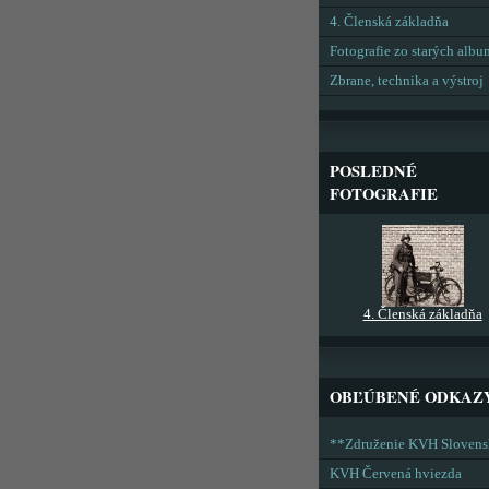
4. Členská základňa
Fotografie zo starých alb
Zbrane, technika a výstroj
POSLEDNÉ
FOTOGRAFIE
4. Členská základňa
OBĽÚBENÉ ODKAZ
**Združenie KVH Sloven
KVH Červená hviezda