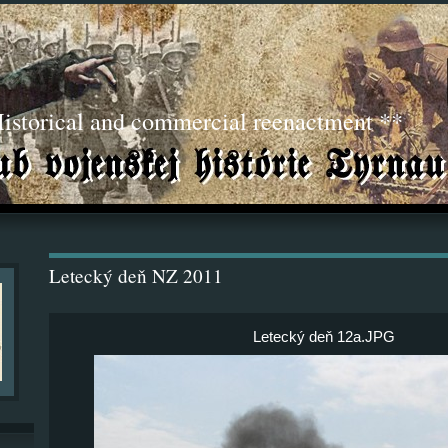
torical and commercial reenactment **
Letecký deň NZ 2011
Letecký deň 12a.JPG