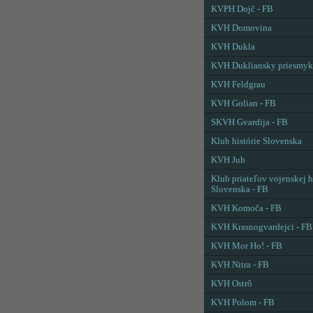
KVPH Dojč - FB
KVH Domovina
KVH Dukla
KVH Dukliansky priesmyk
KVH Feldgrau
KVH Golian - FB
SKVH Gvardija - FB
Klub histórie Slovenska
KVH Juh
Klub priateľov vojenskej h
Slovenska - FB
KVH Komoča - FB
KVH Krasnogvardejci - FB
KVH Mor Ho! - FB
KVH Nitra - FB
KVH Ostrô
KVH Polom - FB