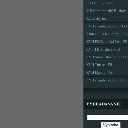
LH Dobový tábor
MHM Pohronský Ruskov
Retro sky team
KVH a strelecký klub Hod
Klub ČSĽA Kolíňany - FB
KVH PS Záhorská Ves - FB
KVPH Bratislava - FB
KVH Slovenská brána - FB
KVH Turiec - FB
KVH Liptov - FB
KVH a strelecký klub Vráb
VYHĽADÁVANIE