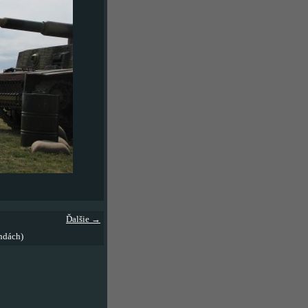
Ďalšie →
ndách)