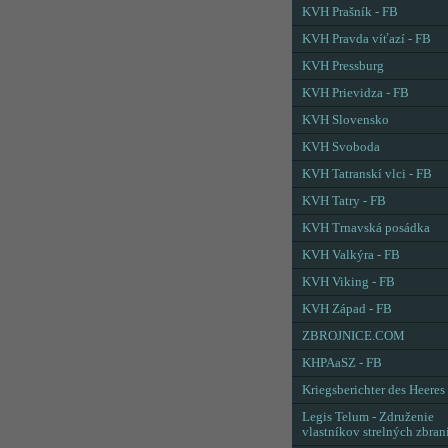
KVH Prašník - FB
KVH Pravda víťazí - FB
KVH Pressburg
KVH Prievidza - FB
KVH Slovensko
KVH Svoboda
KVH Tatranskí vlci - FB
KVH Tatry - FB
KVH Trnavská posádka
KVH Valkýra - FB
KVH Viking - FB
KVH Západ - FB
ZBROJNICE.COM
KHPAaSZ - FB
Kriegsberichter des Heeres
Legis Telum - Združenie
vlastníkov strelných zbran