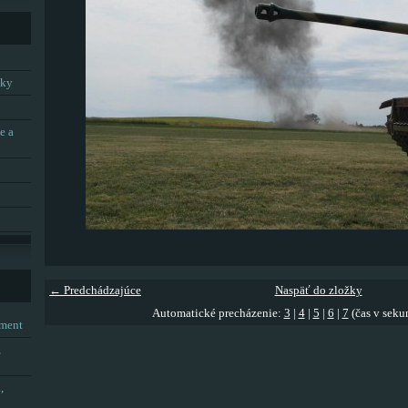
tky
e a
← Predchádzajúce
Naspäť do zložky
Automatické precházenie:
3
|
4
|
5
|
6
|
7
(čas v seku
tment
,
,