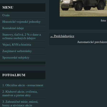
MENU
O nás
foto
Historické vojenské jednotky
Kontaktné údaje
Stanovy, tlačivá, 2 % z dane a
← Predchádzajúce
ochrana osobných údajov
Automatické precháze
Vojaci, KVH a história
Zaujímavé webstránky
Sponzorské subjekty
FOTOALBUM
1. Oficiálne akcie - reenactment
2. Klubové akcie, cvičenia,
manévre a pietne akty
3. Zahraničné misie, múzeá,
burzy a súvisiace akcie