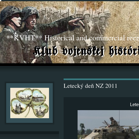
**KVHT** Historical and commercial ree
Letecký deň NZ 2011
Lete