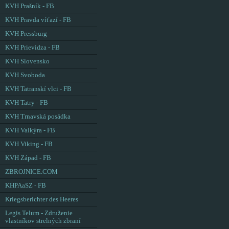
KVH Prašník - FB
KVH Pravda víťazí - FB
KVH Pressburg
KVH Prievidza - FB
KVH Slovensko
KVH Svoboda
KVH Tatranskí vlci - FB
KVH Tatry - FB
KVH Trnavská posádka
KVH Valkýra - FB
KVH Viking - FB
KVH Západ - FB
ZBROJNICE.COM
KHPAaSZ - FB
Kriegsberichter des Heeres
Legis Telum - Združenie
vlastníkov strelných zbraní