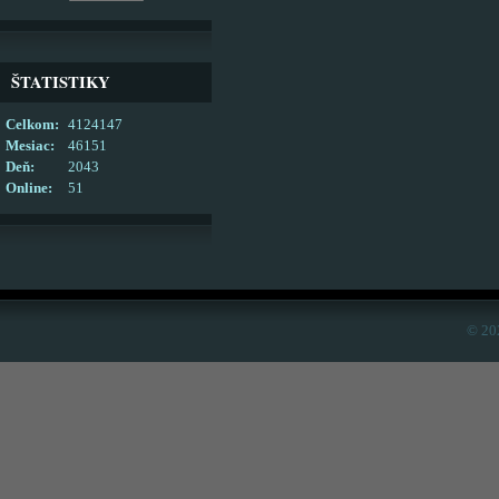
ŠTATISTIKY
Celkom:
4124147
Mesiac:
46151
Deň:
2043
Online:
51
© 20