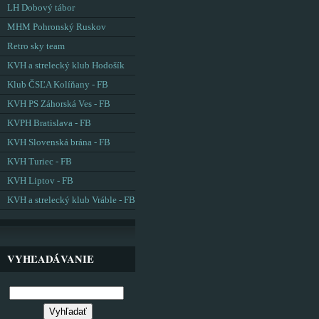
LH Dobový tábor
MHM Pohronský Ruskov
Retro sky team
KVH a strelecký klub Hodošík
Klub ČSĽA Kolíňany - FB
KVH PS Záhorská Ves - FB
KVPH Bratislava - FB
KVH Slovenská brána - FB
KVH Turiec - FB
KVH Liptov - FB
KVH a strelecký klub Vráble - FB
VYHĽADÁVANIE