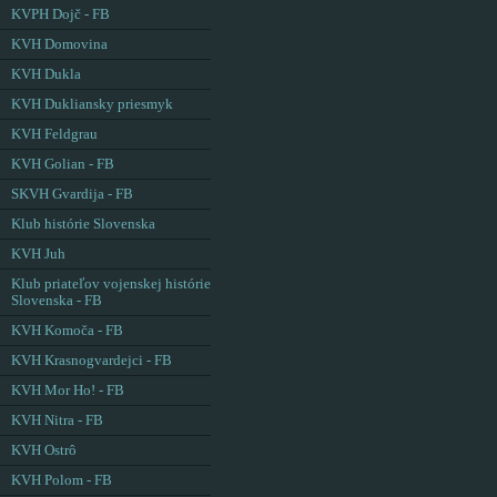
KVPH Dojč - FB
KVH Domovina
KVH Dukla
KVH Dukliansky priesmyk
KVH Feldgrau
KVH Golian - FB
SKVH Gvardija - FB
Klub histórie Slovenska
KVH Juh
Klub priateľov vojenskej histórie
Slovenska - FB
KVH Komoča - FB
KVH Krasnogvardejci - FB
KVH Mor Ho! - FB
KVH Nitra - FB
KVH Ostrô
KVH Polom - FB