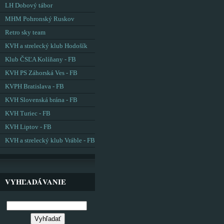
LH Dobový tábor
MHM Pohronský Ruskov
Retro sky team
KVH a strelecký klub Hodošík
Klub ČSĽA Kolíňany - FB
KVH PS Záhorská Ves - FB
KVPH Bratislava - FB
KVH Slovenská brána - FB
KVH Turiec - FB
KVH Liptov - FB
KVH a strelecký klub Vráble - FB
VYHĽADÁVANIE