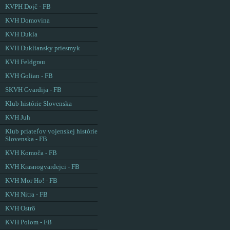
KVPH Dojč - FB
KVH Domovina
KVH Dukla
KVH Dukliansky priesmyk
KVH Feldgrau
KVH Golian - FB
SKVH Gvardija - FB
Klub histórie Slovenska
KVH Juh
Klub priateľov vojenskej histórie
Slovenska - FB
KVH Komoča - FB
KVH Krasnogvardejci - FB
KVH Mor Ho! - FB
KVH Nitra - FB
KVH Ostrô
KVH Polom - FB