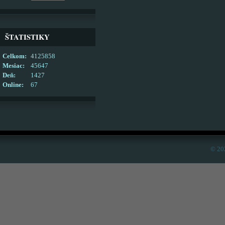
ŠTATISTIKY
Celkom:
4125858
Mesiac:
45647
Deň:
1427
Online:
67
© 20