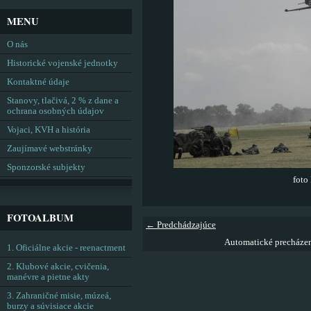
MENU
O nás
Historické vojenské jednotky
Kontaktné údaje
Stanovy, tlačivá, 2 % z dane a
ochrana osobných údajov
Vojaci, KVH a história
Zaujímavé webstránky
Sponzorské subjekty
foto
FOTOALBUM
← Predchádzajúce
Automatické precháze
1. Oficiálne akcie - reenactment
2. Klubové akcie, cvičenia,
manévre a pietne akty
3. Zahraničné misie, múzeá,
burzy a súvisiace akcie