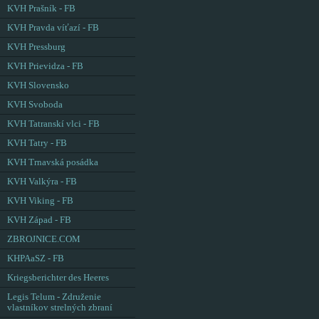
KVH Prašník - FB
KVH Pravda víťazí - FB
KVH Pressburg
KVH Prievidza - FB
KVH Slovensko
KVH Svoboda
KVH Tatranskí vlci - FB
KVH Tatry - FB
KVH Trnavská posádka
KVH Valkýra - FB
KVH Viking - FB
KVH Západ - FB
ZBROJNICE.COM
KHPAaSZ - FB
Kriegsberichter des Heeres
Legis Telum - Združenie
vlastníkov strelných zbraní