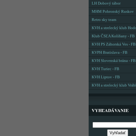
LH Dobový tábor
MHM Pohronský Ruskov
Retro sky team
KVH a strelecký klub Hod
Klub ČSĽA Kolíňany - FB
KVH PS Záhorská Ves - FB
KVPH Bratislava - FB
KVH Slovenská brána - FB
KVH Turiec - FB
KVH Liptov - FB
KVH a strelecký klub Vráb
VYHĽADÁVANIE