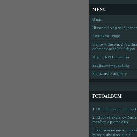
MENU
O nás
Historické vojenské jedno
Kontaktné údaje
Stanovy, tlačivá, 2 % z dan
ochrana osobných údajov
Vojaci, KVH a história
Zaujímavé webstránky
Sponzorské subjekty
FOTOALBUM
1. Oficiálne akcie - reenac
2. Klubové akcie, cvičenia
manévre a pietne akty
3. Zahraničné misie, múzeá
burzy a súvisiace akcie