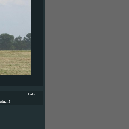
Ďalšie →
ndách)