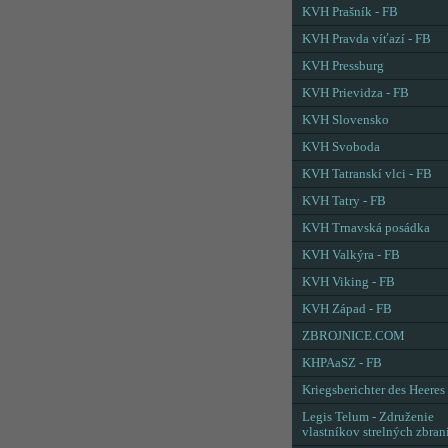
KVH Prašník - FB
KVH Pravda víťazí - FB
KVH Pressburg
KVH Prievidza - FB
KVH Slovensko
KVH Svoboda
KVH Tatranskí vlci - FB
KVH Tatry - FB
KVH Trnavská posádka
KVH Valkýra - FB
KVH Viking - FB
KVH Západ - FB
ZBROJNICE.COM
KHPAaSZ - FB
Kriegsberichter des Heeres
Legis Telum - Združenie
vlastníkov strelných zbran