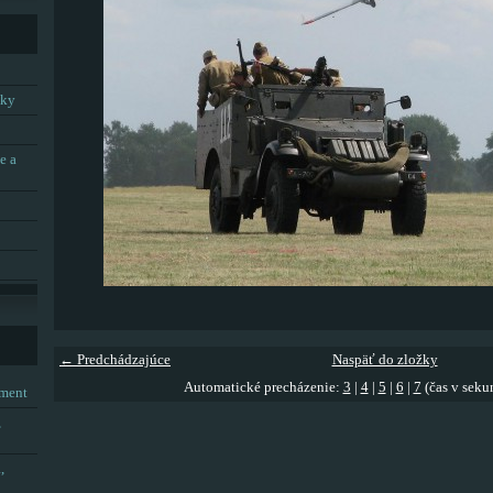
tky
e a
← Predchádzajúce
Naspäť do zložky
Automatické precházenie:
3
|
4
|
5
|
6
|
7
(čas v seku
tment
,
,