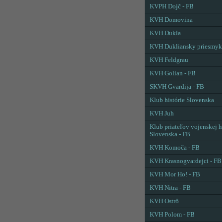
KVPH Dojč - FB
KVH Domovina
KVH Dukla
KVH Dukliansky priesmyk
KVH Feldgrau
KVH Golian - FB
SKVH Gvardija - FB
Klub histórie Slovenska
KVH Juh
Klub priateľov vojenskej h
Slovenska - FB
KVH Komoča - FB
KVH Krasnogvardejci - FB
KVH Mor Ho! - FB
KVH Nitra - FB
KVH Ostrô
KVH Polom - FB