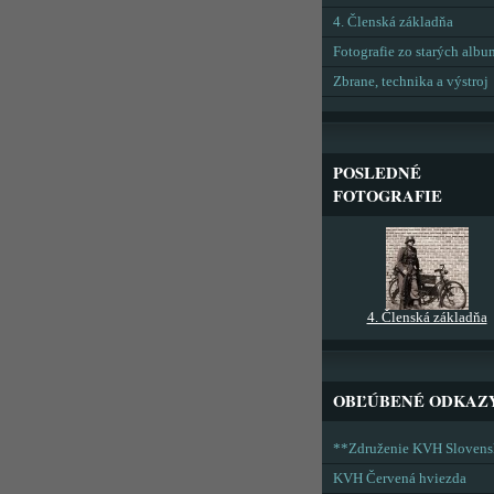
4. Členská základňa
Fotografie zo starých alb
Zbrane, technika a výstroj
POSLEDNÉ
FOTOGRAFIE
4. Členská základňa
OBĽÚBENÉ ODKAZ
**Združenie KVH Sloven
KVH Červená hviezda