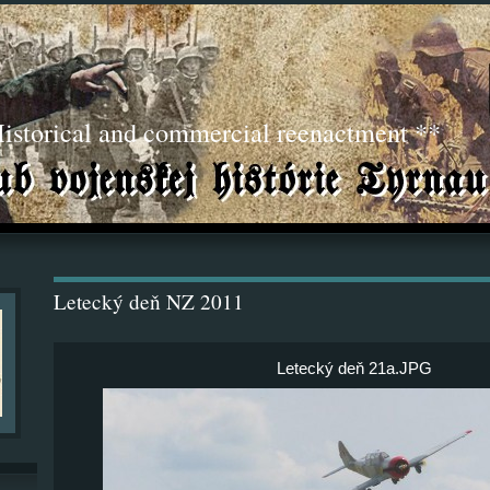
torical and commercial reenactment **
Letecký deň NZ 2011
Letecký deň 21a.JPG