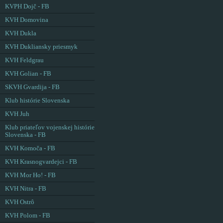
KVPH Dojč - FB
KVH Domovina
KVH Dukla
KVH Dukliansky priesmyk
KVH Feldgrau
KVH Golian - FB
SKVH Gvardija - FB
Klub histórie Slovenska
KVH Juh
Klub priateľov vojenskej histórie
Slovenska - FB
KVH Komoča - FB
KVH Krasnogvardejci - FB
KVH Mor Ho! - FB
KVH Nitra - FB
KVH Ostrô
KVH Polom - FB