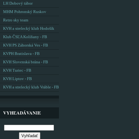
LH Dobový tábor
MHM Pohronský Ruskov
Retro sky team
KVH a strelecký klub Hodošík
Klub ČSĽA Kolíňany - FB
KVH PS Záhorská Ves - FB
KVPH Bratislava - FB
KVH Slovenská brána - FB
KVH Turiec - FB
KVH Liptov - FB
KVH a strelecký klub Vráble - FB
VYHĽADÁVANIE