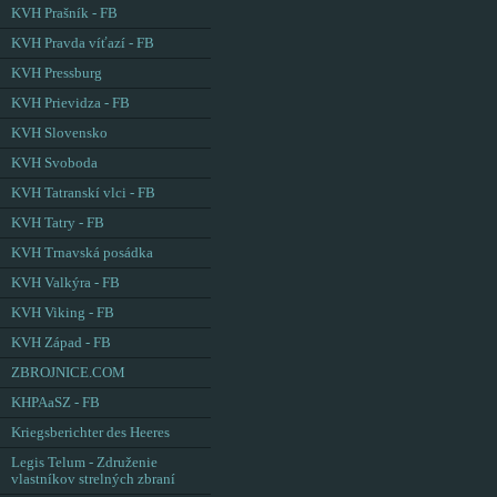
KVH Prašník - FB
KVH Pravda víťazí - FB
KVH Pressburg
KVH Prievidza - FB
KVH Slovensko
KVH Svoboda
KVH Tatranskí vlci - FB
KVH Tatry - FB
KVH Trnavská posádka
KVH Valkýra - FB
KVH Viking - FB
KVH Západ - FB
ZBROJNICE.COM
KHPAaSZ - FB
Kriegsberichter des Heeres
Legis Telum - Združenie
vlastníkov strelných zbraní