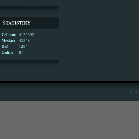
ŠTATISTIKY
Celkom:
4120392
Mesiac:
45248
Deň:
1294
Online:
87
© 20