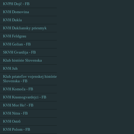
KVPH Dojč - FB
KVH Domovina
KVH Dukla
KVH Dukliansky priesmyk
KVH Feldgrau
KVH Golian - FB
SKVH Gvardija - FB
Klub histórie Slovenska
KVH Juh
Klub priateľov vojenskej histórie
Slovenska - FB
KVH Komoča - FB
KVH Krasnogvardejci - FB
KVH Mor Ho! - FB
KVH Nitra - FB
KVH Ostrô
KVH Polom - FB