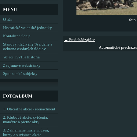
MENU
O nás
foto
Historické vojenské jednotky
Kontaktné údaje
← Predchádzajúce
Stanovy, tlačivá, 2 % z dane a
Automatické precháze
ochrana osobných údajov
Vojaci, KVH a história
Zaujímavé webstránky
Sponzorské subjekty
FOTOALBUM
1. Oficiálne akcie - reenactment
2. Klubové akcie, cvičenia,
manévre a pietne akty
3. Zahraničné misie, múzeá,
burzy a súvisiace akcie