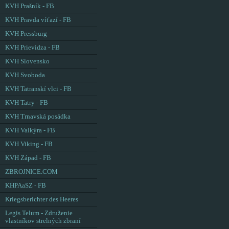
KVH Prašník - FB
KVH Pravda víťazí - FB
KVH Pressburg
KVH Prievidza - FB
KVH Slovensko
KVH Svoboda
KVH Tatranskí vlci - FB
KVH Tatry - FB
KVH Trnavská posádka
KVH Valkýra - FB
KVH Viking - FB
KVH Západ - FB
ZBROJNICE.COM
KHPAaSZ - FB
Kriegsberichter des Heeres
Legis Telum - Združenie
vlastníkov strelných zbraní