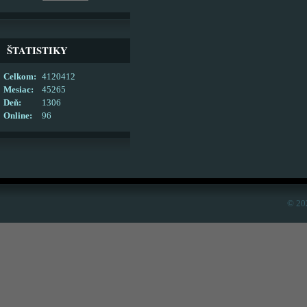
ŠTATISTIKY
Celkom:
4120412
Mesiac:
45265
Deň:
1306
Online:
96
© 20