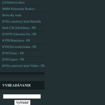
LH Dobový tábor
MHM Pohronský Ruskov
Retro sky team
KVH a strelecký klub Hodošík
Klub ČSĽA Kolíňany - FB
KVH PS Záhorská Ves - FB
KVPH Bratislava - FB
KVH Slovenská brána - FB
KVH Turiec - FB
KVH Liptov - FB
KVH a strelecký klub Vráble - FB
VYHĽADÁVANIE