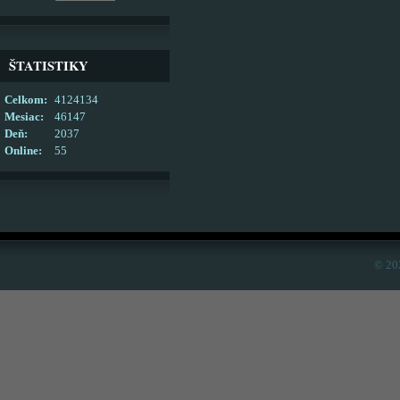
ŠTATISTIKY
Celkom:
4124134
Mesiac:
46147
Deň:
2037
Online:
55
© 20