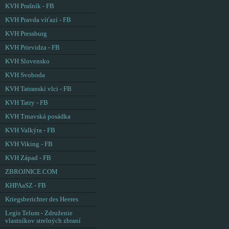
KVH Prašník - FB
KVH Pravda víťazí - FB
KVH Pressburg
KVH Prievidza - FB
KVH Slovensko
KVH Svoboda
KVH Tatranskí vlci - FB
KVH Tatry - FB
KVH Trnavská posádka
KVH Valkýra - FB
KVH Viking - FB
KVH Západ - FB
ZBROJNICE.COM
KHPAaSZ - FB
Kriegsberichter des Heeres
Legis Telum - Združenie
vlastníkov strelných zbraní