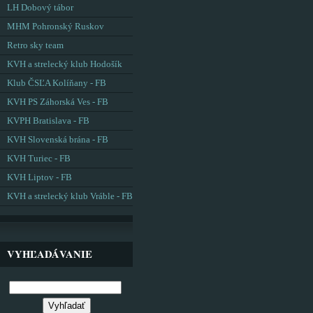
LH Dobový tábor
MHM Pohronský Ruskov
Retro sky team
KVH a strelecký klub Hodošík
Klub ČSĽA Kolíňany - FB
KVH PS Záhorská Ves - FB
KVPH Bratislava - FB
KVH Slovenská brána - FB
KVH Turiec - FB
KVH Liptov - FB
KVH a strelecký klub Vráble - FB
VYHĽADÁVANIE