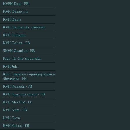
KVPH Dojč - FB
KVH Domovina
KVH Dukla
KVH Dukliansky priesmyk
KVH Feldgrau
KVH Golian - FB
SKVH Gvardija - FB
Klub histórie Slovenska
KVH Juh
Klub priateľov vojenskej histórie
Slovenska - FB
KVH Komoča - FB
KVH Krasnogvardejci - FB
KVH Mor Ho! - FB
KVH Nitra - FB
KVH Ostrô
KVH Polom - FB