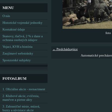
MENU
O nás
Historické vojenské jednotky
Kontaktné údaje
foto
Stanovy, tlačivá, 2 % z dane a
ochrana osobných údajov
Vojaci, KVH a história
← Predchádzajúce
Zaujímavé webstránky
Automatické precháze
Sponzorské subjekty
FOTOALBUM
1. Oficiálne akcie - reenactment
2. Klubové akcie, cvičenia,
manévre a pietne akty
3. Zahraničné misie, múzeá,
burzy a súvisiace akcie