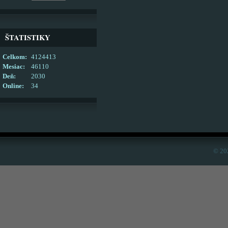
ŠTATISTIKY
Celkom:
4124413
Mesiac:
46110
Deň:
2030
Online:
34
© 20