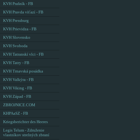
KVH Prašník - FB
KVH Pravda víťazí - FB
KVH Pressburg
KVH Prievidza - FB
KVH Slovensko
KVH Svoboda
KVH Tatranskí vlci - FB
KVH Tatry - FB
KVH Trnavská posádka
KVH Valkýra - FB
KVH Viking - FB
KVH Západ - FB
ZBROJNICE.COM
KHPAaSZ - FB
Kriegsberichter des Heeres
Legis Telum - Združenie
vlastníkov strelných zbraní