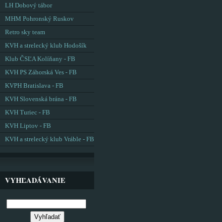
LH Dobový tábor
MHM Pohronský Ruskov
Retro sky team
KVH a strelecký klub Hodošík
Klub ČSĽA Kolíňany - FB
KVH PS Záhorská Ves - FB
KVPH Bratislava - FB
KVH Slovenská brána - FB
KVH Turiec - FB
KVH Liptov - FB
KVH a strelecký klub Vráble - FB
VYHĽADÁVANIE