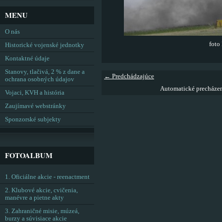
MENU
O nás
foto
Historické vojenské jednotky
Kontaktné údaje
Stanovy, tlačivá, 2 % z dane a
← Predchádzajúce
ochrana osobných údajov
Automatické precháze
Vojaci, KVH a história
Zaujímavé webstránky
Sponzorské subjekty
FOTOALBUM
1. Oficiálne akcie - reenactment
2. Klubové akcie, cvičenia,
manévre a pietne akty
3. Zahraničné misie, múzeá,
burzy a súvisiace akcie