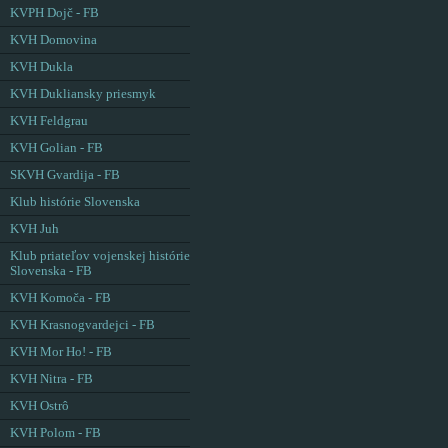
KVPH Dojč - FB
KVH Domovina
KVH Dukla
KVH Dukliansky priesmyk
KVH Feldgrau
KVH Golian - FB
SKVH Gvardija - FB
Klub histórie Slovenska
KVH Juh
Klub priateľov vojenskej histórie
Slovenska - FB
KVH Komoča - FB
KVH Krasnogvardejci - FB
KVH Mor Ho! - FB
KVH Nitra - FB
KVH Ostrô
KVH Polom - FB