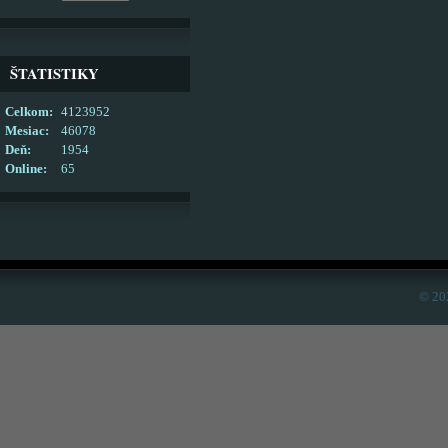
ŠTATISTIKY
Celkom:
4123952
Mesiac:
46078
Deň:
1954
Online:
65
© 20