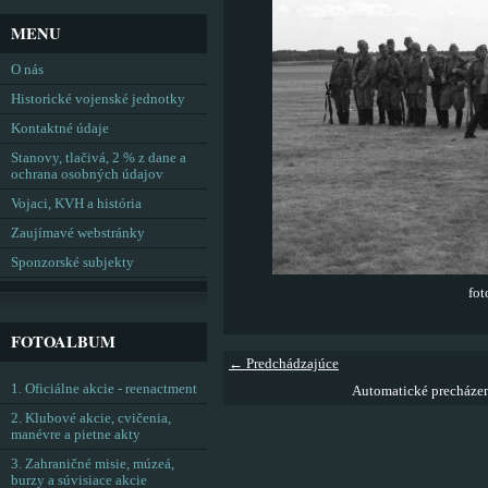
MENU
O nás
Historické vojenské jednotky
Kontaktné údaje
Stanovy, tlačivá, 2 % z dane a
ochrana osobných údajov
Vojaci, KVH a história
Zaujímavé webstránky
Sponzorské subjekty
fo
FOTOALBUM
← Predchádzajúce
1. Oficiálne akcie - reenactment
Automatické precháze
2. Klubové akcie, cvičenia,
manévre a pietne akty
3. Zahraničné misie, múzeá,
burzy a súvisiace akcie