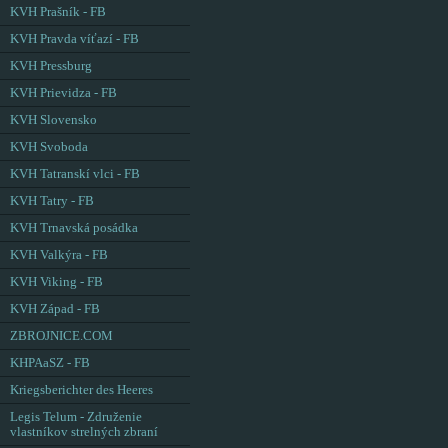
KVH Prašník - FB
KVH Pravda víťazí - FB
KVH Pressburg
KVH Prievidza - FB
KVH Slovensko
KVH Svoboda
KVH Tatranskí vlci - FB
KVH Tatry - FB
KVH Trnavská posádka
KVH Valkýra - FB
KVH Viking - FB
KVH Západ - FB
ZBROJNICE.COM
KHPAaSZ - FB
Kriegsberichter des Heeres
Legis Telum - Združenie
vlastníkov strelných zbraní