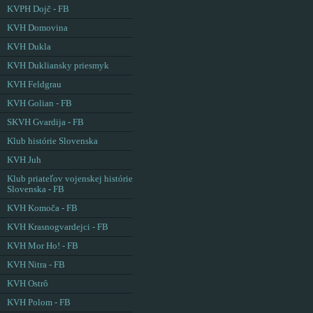
KVPH Dojč - FB
KVH Domovina
KVH Dukla
KVH Dukliansky priesmyk
KVH Feldgrau
KVH Golian - FB
SKVH Gvardija - FB
Klub histórie Slovenska
KVH Juh
Klub priateľov vojenskej histórie
Slovenska - FB
KVH Komoča - FB
KVH Krasnogvardejci - FB
KVH Mor Ho! - FB
KVH Nitra - FB
KVH Ostrô
KVH Polom - FB