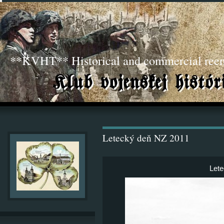
**KVHT** Historical and commercial ree
Letecký deň NZ 2011
Lete