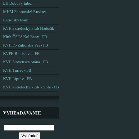
LH Dobový tábor
MHM Pohronský Ruskov
Retro sky team
KVH a strelecký klub Hodošík
Klub ČSĽA Kolíňany - FB
KVH PS Záhorská Ves - FB
KVPH Bratislava - FB
KVH Slovenská brána - FB
KVH Turiec - FB
KVH Liptov - FB
KVH a strelecký klub Vráble - FB
VYHĽADÁVANIE