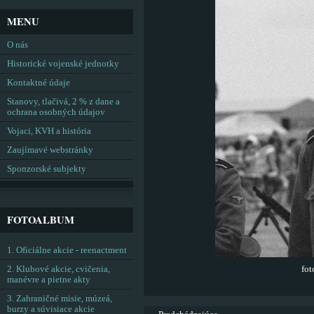
MENU
O nás
Historické vojenské jednotky
Kontaktné údaje
Stanovy, tlačivá, 2 % z dane a
ochrana osobných údajov
Vojaci, KVH a história
Zaujímavé webstránky
Sponzorské subjekty
FOTOALBUM
1. Oficiálne akcie - reenactment
2. Klubové akcie, cvičenia,
fo
manévre a pietne akty
3. Zahraničné misie, múzeá,
burzy a súvisiace akcie