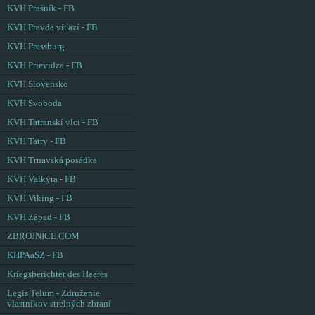
KVH Prašník - FB
KVH Pravda víťazí - FB
KVH Pressburg
KVH Prievidza - FB
KVH Slovensko
KVH Svoboda
KVH Tatranskí vlci - FB
KVH Tatry - FB
KVH Trnavská posádka
KVH Valkýra - FB
KVH Viking - FB
KVH Západ - FB
ZBROJNICE.COM
KHPAaSZ - FB
Kriegsberichter des Heeres
Legis Telum - Združenie
vlastníkov strelných zbraní