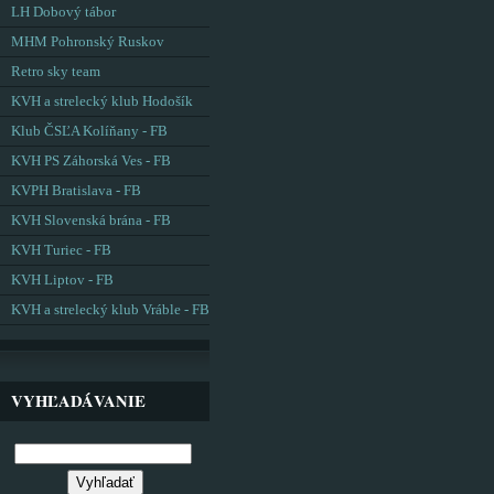
LH Dobový tábor
MHM Pohronský Ruskov
Retro sky team
KVH a strelecký klub Hodošík
Klub ČSĽA Kolíňany - FB
KVH PS Záhorská Ves - FB
KVPH Bratislava - FB
KVH Slovenská brána - FB
KVH Turiec - FB
KVH Liptov - FB
KVH a strelecký klub Vráble - FB
VYHĽADÁVANIE