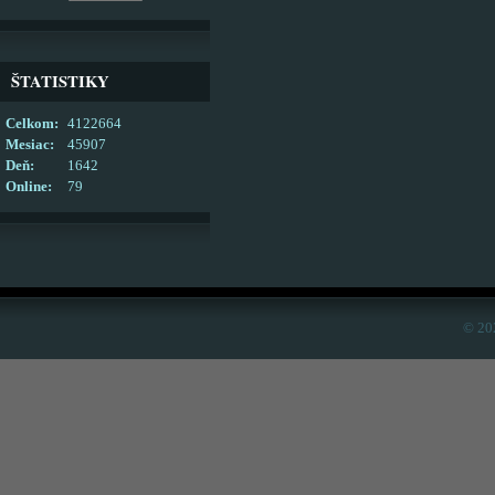
ŠTATISTIKY
Celkom:
4122664
Mesiac:
45907
Deň:
1642
Online:
79
© 20