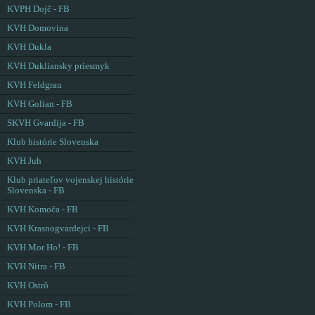
KVPH Dojč - FB
KVH Domovina
KVH Dukla
KVH Dukliansky priesmyk
KVH Feldgrau
KVH Golian - FB
SKVH Gvardija - FB
Klub histórie Slovenska
KVH Juh
Klub priateľov vojenskej histórie
Slovenska - FB
KVH Komoča - FB
KVH Krasnogvardejci - FB
KVH Mor Ho! - FB
KVH Nitra - FB
KVH Ostrô
KVH Polom - FB