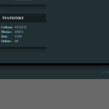
ŠTATISTIKY
Celkom:
4122121
Mesiac:
45815
Deň:
1558
Online:
68
© 20