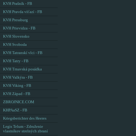
KVH Prašník - FB
KVH Pravda víťazí - FB
KVH Pressburg
KVH Prievidza - FB
KVH Slovensko
KVH Svoboda
KVH Tatranskí vlci - FB
KVH Tatry - FB
KVH Trnavská posádka
KVH Valkýra - FB
KVH Viking - FB
KVH Západ - FB
ZBROJNICE.COM
KHPAaSZ - FB
Kriegsberichter des Heeres
Legis Telum - Združenie
vlastníkov strelných zbraní