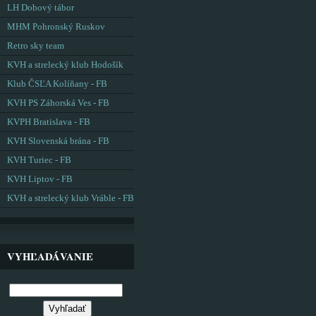
LH Dobový tábor
MHM Pohronský Ruskov
Retro sky team
KVH a strelecký klub Hodošík
Klub ČSĽA Kolíňany - FB
KVH PS Záhorská Ves - FB
KVPH Bratislava - FB
KVH Slovenská brána - FB
KVH Turiec - FB
KVH Liptov - FB
KVH a strelecký klub Vráble - FB
VYHĽADÁVANIE