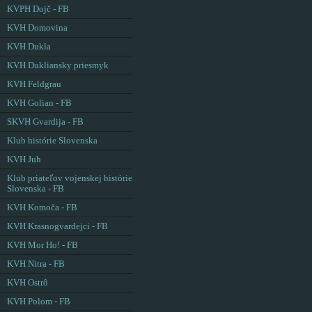
KVPH Dojč - FB
KVH Domovina
KVH Dukla
KVH Dukliansky priesmyk
KVH Feldgrau
KVH Golian - FB
SKVH Gvardija - FB
Klub histórie Slovenska
KVH Juh
Klub priateľov vojenskej histórie
Slovenska - FB
KVH Komoča - FB
KVH Krasnogvardejci - FB
KVH Mor Ho! - FB
KVH Nitra - FB
KVH Ostrô
KVH Polom - FB