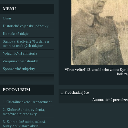
MENU
O nás
Historické vojenské jednotky
Kontaktné údaje
Stanovy, tlačivá, 2 % z dane a
ochrana osobných údajov
Vojaci, KVH a história
Zaujímavé webstránky
Sponzorské subjekty
Vľavo veliteľ 13. armádneho zboru Kyrill
boli za
FOTOALBUM
← Predchádzajúce
Automatické precháze
1. Oficiálne akcie - reenactment
2. Klubové akcie, cvičenia,
manévre a pietne akty
3. Zahraničné misie, múzeá,
burzy a súvisiace akcie