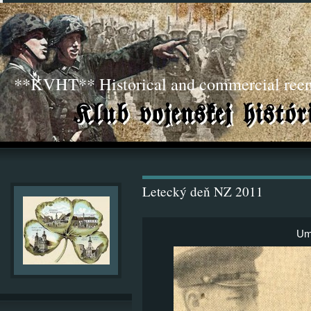
**KVHT** Historical and commercial ree
Letecký deň NZ 2011
Um