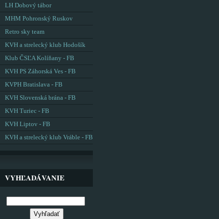
LH Dobový tábor
MHM Pohronský Ruskov
Retro sky team
KVH a strelecký klub Hodošík
Klub ČSĽA Kolíňany - FB
KVH PS Záhorská Ves - FB
KVPH Bratislava - FB
KVH Slovenská brána - FB
KVH Turiec - FB
KVH Liptov - FB
KVH a strelecký klub Vráble - FB
VYHĽADÁVANIE