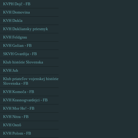
KVPH Dojč - FB
KVH Domovina
KVH Dukla
KVH Dukliansky priesmyk
KVH Feldgrau
KVH Golian - FB
SKVH Gvardija - FB
Klub histórie Slovenska
KVH Juh
Klub priateľov vojenskej histórie
Slovenska - FB
KVH Komoča - FB
KVH Krasnogvardejci - FB
KVH Mor Ho! - FB
KVH Nitra - FB
KVH Ostrô
KVH Polom - FB