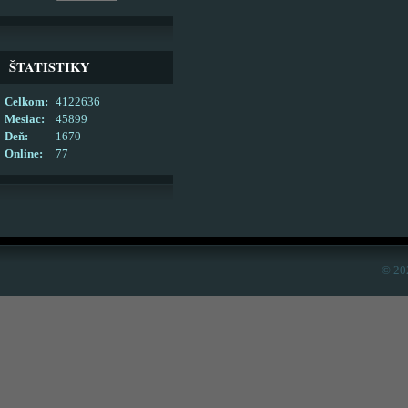
ŠTATISTIKY
Celkom:
4122636
Mesiac:
45899
Deň:
1670
Online:
77
© 20