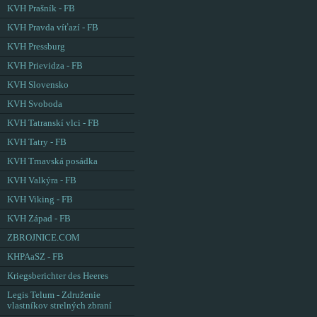
KVH Prašník - FB
KVH Pravda víťazí - FB
KVH Pressburg
KVH Prievidza - FB
KVH Slovensko
KVH Svoboda
KVH Tatranskí vlci - FB
KVH Tatry - FB
KVH Trnavská posádka
KVH Valkýra - FB
KVH Viking - FB
KVH Západ - FB
ZBROJNICE.COM
KHPAaSZ - FB
Kriegsberichter des Heeres
Legis Telum - Združenie
vlastníkov strelných zbraní