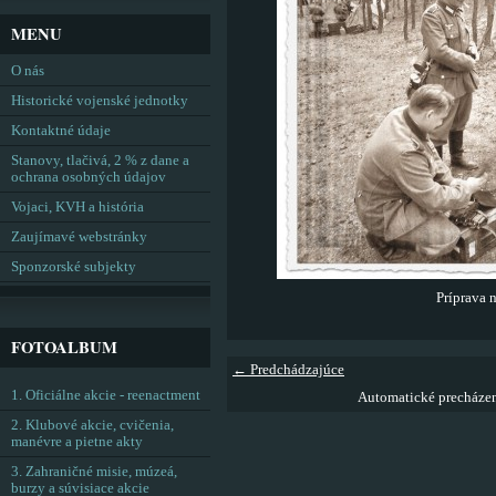
MENU
O nás
Historické vojenské jednotky
Kontaktné údaje
Stanovy, tlačivá, 2 % z dane a
ochrana osobných údajov
Vojaci, KVH a história
Zaujímavé webstránky
Sponzorské subjekty
Príprava 
FOTOALBUM
← Predchádzajúce
1. Oficiálne akcie - reenactment
Automatické precháze
2. Klubové akcie, cvičenia,
manévre a pietne akty
3. Zahraničné misie, múzeá,
burzy a súvisiace akcie