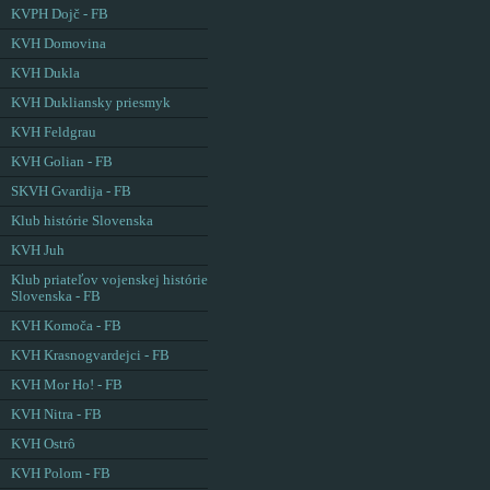
KVPH Dojč - FB
KVH Domovina
KVH Dukla
KVH Dukliansky priesmyk
KVH Feldgrau
KVH Golian - FB
SKVH Gvardija - FB
Klub histórie Slovenska
KVH Juh
Klub priateľov vojenskej histórie
Slovenska - FB
KVH Komoča - FB
KVH Krasnogvardejci - FB
KVH Mor Ho! - FB
KVH Nitra - FB
KVH Ostrô
KVH Polom - FB