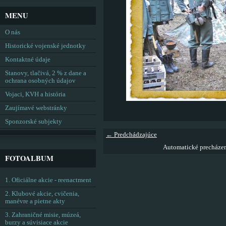
MENU
O nás
Historické vojenské jednotky
Kontaktné údaje
Stanovy, tlačivá, 2 % z dane a
ochrana osobných údajov
Vojaci, KVH a história
Zaujímavé webstránky
Sponzorské subjekty
← Predchádzajúce
Automatické precháze
FOTOALBUM
1. Oficiálne akcie - reenactment
2. Klubové akcie, cvičenia,
manévre a pietne akty
3. Zahraničné misie, múzeá,
burzy a súvisiace akcie