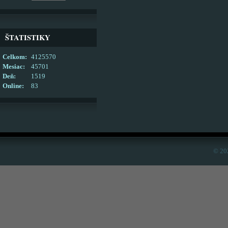
ŠTATISTIKY
Celkom:
4125570
Mesiac:
45701
Deň:
1519
Online:
83
© 20