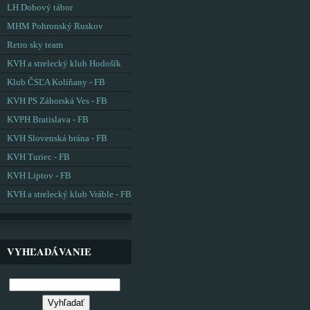
LH Dobový tábor
MHM Pohronský Ruskov
Retro sky team
KVH a strelecký klub Hodošík
Klub ČSĽA Kolíňany - FB
KVH PS Záhorská Ves - FB
KVPH Bratislava - FB
KVH Slovenská brána - FB
KVH Turiec - FB
KVH Liptov - FB
KVH a strelecký klub Vráble - FB
VYHĽADÁVANIE