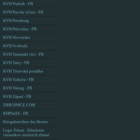
KVH Prašník - FB
KVH Pravda víťazí - FB
KVH Pressburg
KVH Prievidza - FB
KVH Slovensko
KVH Svoboda
KVH Tatranskí vlci - FB
KVH Tatry - FB
KVH Trnavská posádka
KVH Valkýra - FB
KVH Viking - FB
KVH Západ - FB
ZBROJNICE.COM
KHPAaSZ - FB
Kriegsberichter des Heeres
Legis Telum - Združenie
vlastníkov strelných zbraní