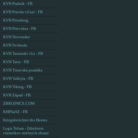
KVH Prašník - FB
KVH Pravda víťazí - FB
KVH Pressburg
KVH Prievidza - FB
KVH Slovensko
KVH Svoboda
KVH Tatranskí vlci - FB
KVH Tatry - FB
KVH Trnavská posádka
KVH Valkýra - FB
KVH Viking - FB
KVH Západ - FB
ZBROJNICE.COM
KHPAaSZ - FB
Kriegsberichter des Heeres
Legis Telum - Združenie
vlastníkov strelných zbraní