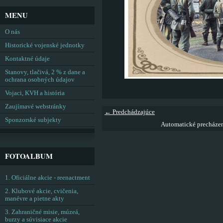
MENU
O nás
Historické vojenské jednotky
Kontaktné údaje
Stanovy, tlačivá, 2 % z dane a
ochrana osobných údajov
Vojaci, KVH a história
Zaujímavé webstránky
← Predchádzajúce
Sponzorské subjekty
Automatické precháze
FOTOALBUM
1. Oficiálne akcie - reenactment
2. Klubové akcie, cvičenia,
manévre a pietne akty
3. Zahraničné misie, múzeá,
burzy a súvisiace akcie