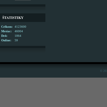
ŠTATISTIKY
Celkom:
4123600
Mesiac:
46004
Deň:
1864
Online:
59
© 20