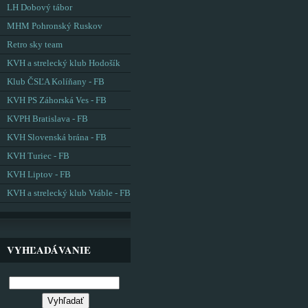
LH Dobový tábor
MHM Pohronský Ruskov
Retro sky team
KVH a strelecký klub Hodošík
Klub ČSĽA Kolíňany - FB
KVH PS Záhorská Ves - FB
KVPH Bratislava - FB
KVH Slovenská brána - FB
KVH Turiec - FB
KVH Liptov - FB
KVH a strelecký klub Vráble - FB
VYHĽADÁVANIE