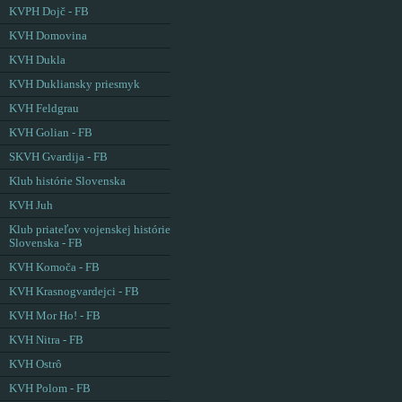
KVPH Dojč - FB
KVH Domovina
KVH Dukla
KVH Dukliansky priesmyk
KVH Feldgrau
KVH Golian - FB
SKVH Gvardija - FB
Klub histórie Slovenska
KVH Juh
Klub priateľov vojenskej histórie
Slovenska - FB
KVH Komoča - FB
KVH Krasnogvardejci - FB
KVH Mor Ho! - FB
KVH Nitra - FB
KVH Ostrô
KVH Polom - FB