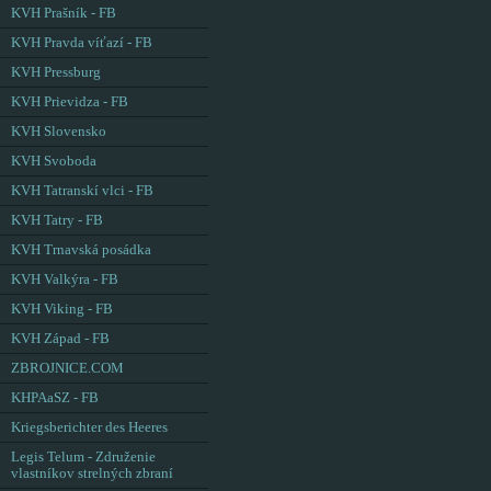
KVH Prašník - FB
KVH Pravda víťazí - FB
KVH Pressburg
KVH Prievidza - FB
KVH Slovensko
KVH Svoboda
KVH Tatranskí vlci - FB
KVH Tatry - FB
KVH Trnavská posádka
KVH Valkýra - FB
KVH Viking - FB
KVH Západ - FB
ZBROJNICE.COM
KHPAaSZ - FB
Kriegsberichter des Heeres
Legis Telum - Združenie
vlastníkov strelných zbraní