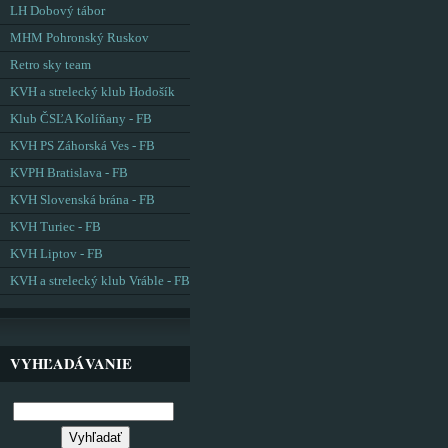
LH Dobový tábor
MHM Pohronský Ruskov
Retro sky team
KVH a strelecký klub Hodošík
Klub ČSĽA Kolíňany - FB
KVH PS Záhorská Ves - FB
KVPH Bratislava - FB
KVH Slovenská brána - FB
KVH Turiec - FB
KVH Liptov - FB
KVH a strelecký klub Vráble - FB
VYHĽADÁVANIE