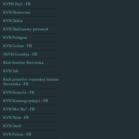
KVPH Dojč - FB
KVH Domovina
KVH Dukla
KVH Dukliansky priesmyk
KVH Feldgrau
KVH Golian - FB
SKVH Gvardija - FB
Klub histórie Slovenska
KVH Juh
Klub priateľov vojenskej histórie
Slovenska - FB
KVH Komoča - FB
KVH Krasnogvardejci - FB
KVH Mor Ho! - FB
KVH Nitra - FB
KVH Ostrô
KVH Polom - FB