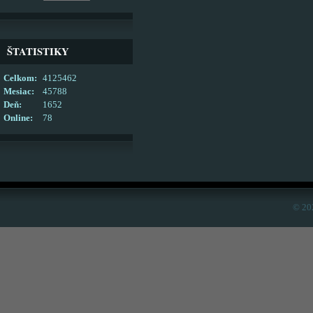
ŠTATISTIKY
Celkom:
4125462
Mesiac:
45788
Deň:
1652
Online:
78
© 20