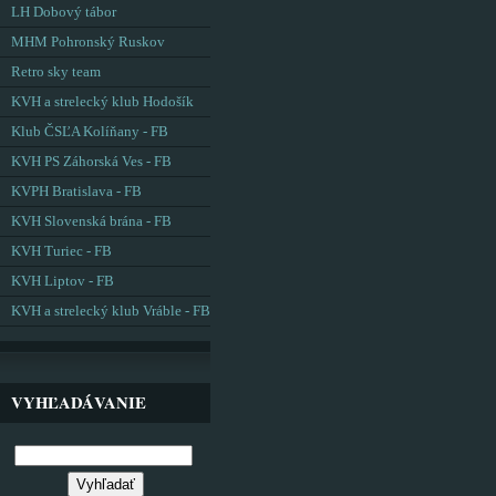
LH Dobový tábor
MHM Pohronský Ruskov
Retro sky team
KVH a strelecký klub Hodošík
Klub ČSĽA Kolíňany - FB
KVH PS Záhorská Ves - FB
KVPH Bratislava - FB
KVH Slovenská brána - FB
KVH Turiec - FB
KVH Liptov - FB
KVH a strelecký klub Vráble - FB
VYHĽADÁVANIE