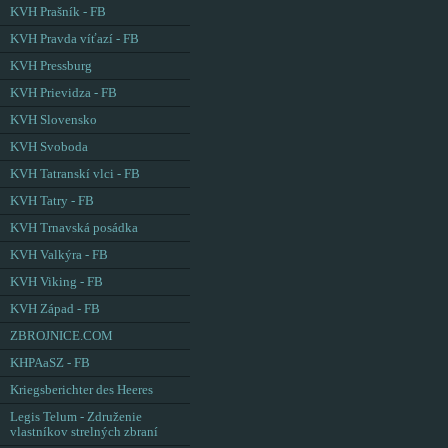
KVH Prašník - FB
KVH Pravda víťazí - FB
KVH Pressburg
KVH Prievidza - FB
KVH Slovensko
KVH Svoboda
KVH Tatranskí vlci - FB
KVH Tatry - FB
KVH Trnavská posádka
KVH Valkýra - FB
KVH Viking - FB
KVH Západ - FB
ZBROJNICE.COM
KHPAaSZ - FB
Kriegsberichter des Heeres
Legis Telum - Združenie
vlastníkov strelných zbraní