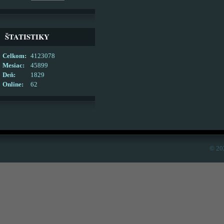
ŠTATISTIKY
Celkom:
4123078
Mesiac:
45899
Deň:
1829
Online:
62
© 20