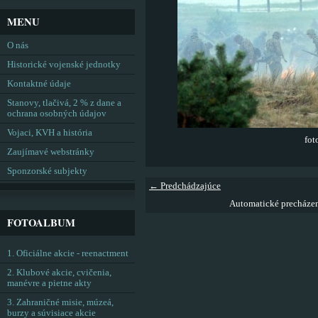
MENU
O nás
Historické vojenské jednotky
Kontaktné údaje
Stanovy, tlačivá, 2 % z dane a
ochrana osobných údajov
Vojaci, KVH a história
fot
Zaujímavé webstránky
Sponzorské subjekty
← Predchádzajúce
Automatické precháze
FOTOALBUM
1. Oficiálne akcie - reenactment
2. Klubové akcie, cvičenia,
manévre a pietne akty
3. Zahraničné misie, múzeá,
burzy a súvisiace akcie