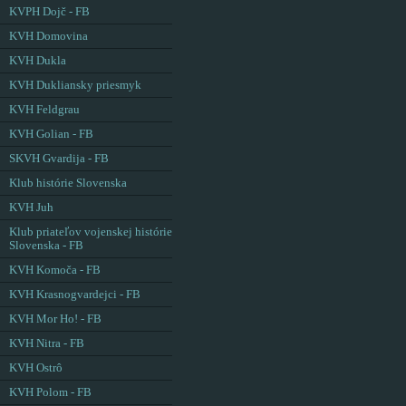
KVPH Dojč - FB
KVH Domovina
KVH Dukla
KVH Dukliansky priesmyk
KVH Feldgrau
KVH Golian - FB
SKVH Gvardija - FB
Klub histórie Slovenska
KVH Juh
Klub priateľov vojenskej histórie
Slovenska - FB
KVH Komoča - FB
KVH Krasnogvardejci - FB
KVH Mor Ho! - FB
KVH Nitra - FB
KVH Ostrô
KVH Polom - FB