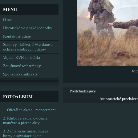
MENU
O nás
Historické vojenské jednotky
Kontaktné údaje
Stanovy, tlačivá, 2 % z dane a
ochrana osobných údajov
Vojaci, KVH a história
Zaujímavé webstránky
fot
Sponzorské subjekty
← Predchádzajúce
FOTOALBUM
Automatické precháze
1. Oficiálne akcie - reenactment
2. Klubové akcie, cvičenia,
manévre a pietne akty
3. Zahraničné misie, múzeá,
burzy a súvisiace akcie