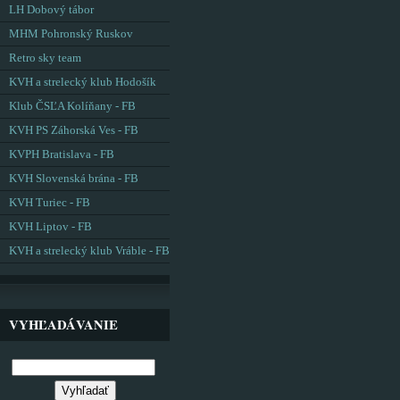
LH Dobový tábor
MHM Pohronský Ruskov
Retro sky team
KVH a strelecký klub Hodošík
Klub ČSĽA Kolíňany - FB
KVH PS Záhorská Ves - FB
KVPH Bratislava - FB
KVH Slovenská brána - FB
KVH Turiec - FB
KVH Liptov - FB
KVH a strelecký klub Vráble - FB
VYHĽADÁVANIE