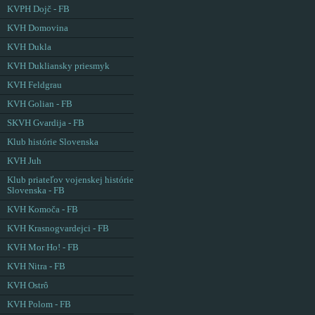
KVPH Dojč - FB
KVH Domovina
KVH Dukla
KVH Dukliansky priesmyk
KVH Feldgrau
KVH Golian - FB
SKVH Gvardija - FB
Klub histórie Slovenska
KVH Juh
Klub priateľov vojenskej histórie
Slovenska - FB
KVH Komoča - FB
KVH Krasnogvardejci - FB
KVH Mor Ho! - FB
KVH Nitra - FB
KVH Ostrô
KVH Polom - FB