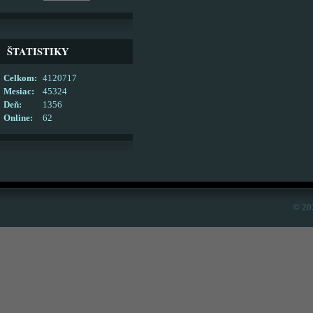
ŠTATISTIKY
Celkom:
4120717
Mesiac:
45324
Deň:
1356
Online:
62
© 20