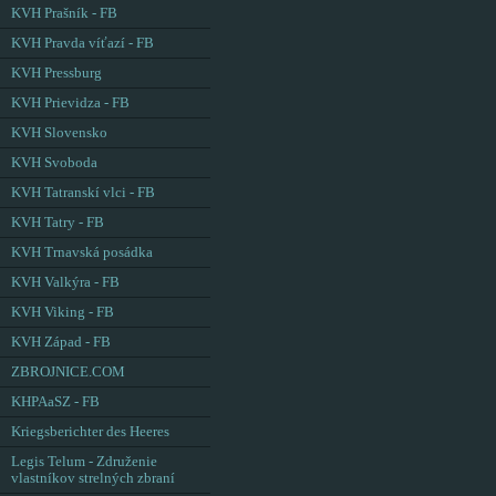
KVH Prašník - FB
KVH Pravda víťazí - FB
KVH Pressburg
KVH Prievidza - FB
KVH Slovensko
KVH Svoboda
KVH Tatranskí vlci - FB
KVH Tatry - FB
KVH Trnavská posádka
KVH Valkýra - FB
KVH Viking - FB
KVH Západ - FB
ZBROJNICE.COM
KHPAaSZ - FB
Kriegsberichter des Heeres
Legis Telum - Združenie
vlastníkov strelných zbraní